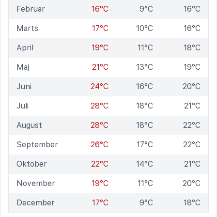
Februar
16°C
9°C
16°C
Marts
17°C
10°C
16°C
April
19°C
11°C
18°C
Maj
21°C
13°C
19°C
Juni
24°C
16°C
20°C
Juli
28°C
18°C
21°C
August
28°C
18°C
22°C
September
26°C
17°C
22°C
Oktober
22°C
14°C
21°C
November
19°C
11°C
20°C
December
17°C
9°C
18°C