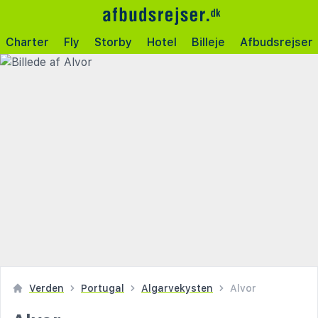
Charter
Fly
Storby
Hotel
Billeje
Afbudsrejser
Verden
Portugal
Algarvekysten
Alvor