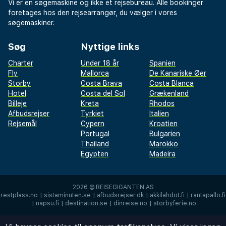
Vi er en søgemaskine og ikke et rejsebureau. Alle bookinger
foretages hos den rejsearrangør, du vælger i vores
søgemaskiner.
Søg
Nyttige links
Charter
Under 18 år
Spanien
Fly
Mallorca
De Kanariske Øer
Storby
Costa Brava
Costa Blanca
Hotel
Costa del Sol
Grækenland
Billeje
Kreta
Rhodos
Afbudsrejser
Tyrkiet
Italien
Rejsemål
Cypern
Kroatien
Portugal
Bulgarien
Thailand
Marokko
Egypten
Madeira
2026 ©
REISEGIGANTEN AS
restplass.no
|
sistaminuten.se
|
afbudsrejser.dk
|
äkkilähdöt.fi
|
rantapallo.fi
|
napsu.fi
|
destination.se
|
dinreise.no
|
storbyferie.no