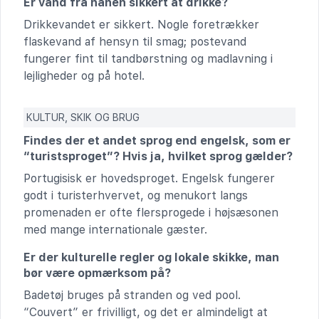
Er vand fra hanen sikkert at drikke?
Drikkevandet er sikkert. Nogle foretrækker
flaskevand af hensyn til smag; postevand
fungerer fint til tandbørstning og madlavning i
lejligheder og på hotel.
KULTUR, SKIK OG BRUG
Findes der et andet sprog end engelsk, som er
“turistsproget”? Hvis ja, hvilket sprog gælder?
Portugisisk er hovedsproget. Engelsk fungerer
godt i turisterhvervet, og menukort langs
promenaden er ofte flersprogede i højsæsonen
med mange internationale gæster.
Er der kulturelle regler og lokale skikke, man
bør være opmærksom på?
Badetøj bruges på stranden og ved pool.
“Couvert” er frivilligt, og det er almindeligt at