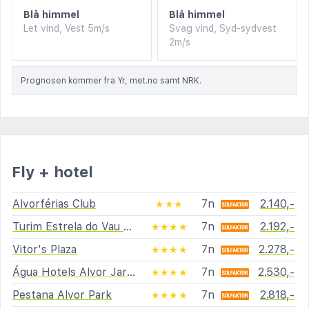
Blå himmel
Blå himmel
Let vind, Vest 5m/s
Svag vind, Syd-sydvest
2m/s
Prognosen kommer fra Yr, met.no samt NRK.
Fly + hotel
Alvorférias Club
7n
2.140,-
★★★
Turim Estrela do Vau Hotel
7n
2.192,-
★★★★
Vitor's Plaza
7n
2.278,-
★★★★
Água Hotels Alvor Jardim
7n
2.530,-
★★★★
Pestana Alvor Park
7n
2.818,-
★★★★