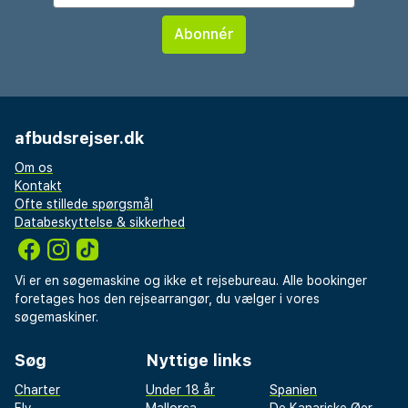
afbudsrejser.dk
Om os
Kontakt
Ofte stillede spørgsmål
Databeskyttelse & sikkerhed
Vi er en søgemaskine og ikke et rejsebureau. Alle bookinger
foretages hos den rejsearrangør, du vælger i vores
søgemaskiner.
Søg
Nyttige links
Charter
Under 18 år
Spanien
Fly
Mallorca
De Kanariske Øer