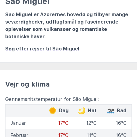
São Miguel
Sao Miguel er Azorernes hovedø og tilbyer mange
seværdigheder, udflugtsmål og fascinerende
oplevelser som vulkansøer og romantiske
botaniske haver.
Søg efter rejser til São Miguel
Vejr og klima
Gennemsnitstemperatur for São Miguel:
Dag
Nat
Bad
Januar
17°C
12°C
16°C
Februar
17°C
11°C
16°C