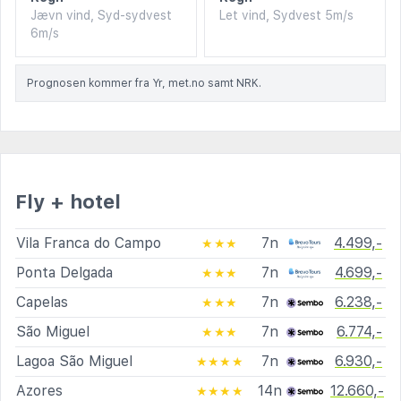
Jævn vind, Syd-sydvest
Let vind, Sydvest 5m/s
6m/s
Prognosen kommer fra Yr, met.no samt NRK.
Fly + hotel
Vila Franca do Campo
7n
4.499,-
★★★
Ponta Delgada
7n
4.699,-
★★★
Capelas
7n
6.238,-
★★★
São Miguel
7n
6.774,-
★★★
Lagoa São Miguel
7n
6.930,-
★★★★
Azores
14n
12.660,-
★★★★