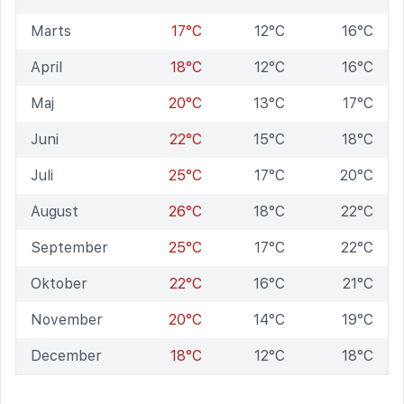
Marts
17°C
12°C
16°C
April
18°C
12°C
16°C
Maj
20°C
13°C
17°C
Juni
22°C
15°C
18°C
Juli
25°C
17°C
20°C
August
26°C
18°C
22°C
September
25°C
17°C
22°C
Oktober
22°C
16°C
21°C
November
20°C
14°C
19°C
December
18°C
12°C
18°C