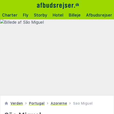
Charter
Fly
Storby
Hotel
Billeje
Afbudsrejser
Verden
Portugal
Azorerne
Sao Miguel