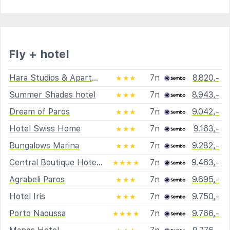
Fly + hotel
Hara Studios & Apartments
7n
8.820,-
★★★
Summer Shades hotel
7n
8.943,-
★★★
Dream of Paros
7n
9.042,-
★★★
Hotel Swiss Home
7n
9.163,-
★★★
Bungalows Marina
7n
9.282,-
★★★
Central Boutique Hotel by Naoussa Hills
7n
9.463,-
★★★★
Agrabeli Paros
7n
9.695,-
★★★
Hotel Iris
7n
9.750,-
★★★
Porto Naoussa
7n
9.766,-
★★★★