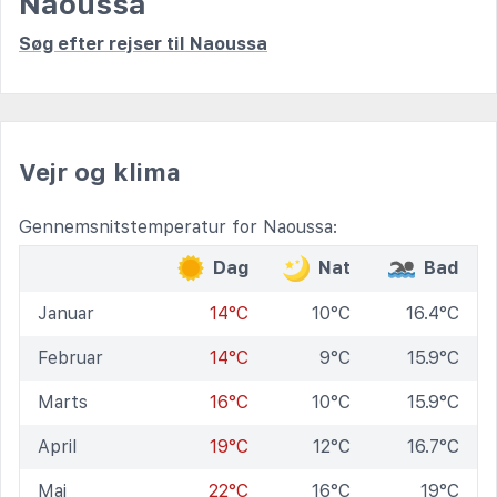
Naoussa
Søg efter rejser til Naoussa
Vejr og klima
Gennemsnitstemperatur for Naoussa:
Dag
Nat
Bad
Januar
14°C
10°C
16.4°C
Februar
14°C
9°C
15.9°C
Marts
16°C
10°C
15.9°C
April
19°C
12°C
16.7°C
Maj
22°C
16°C
19°C