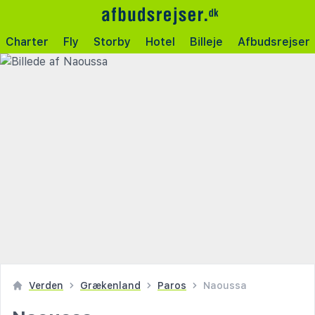
Charter
Fly
Storby
Hotel
Billeje
Afbudsrejser
Verden
Grækenland
Paros
Naoussa