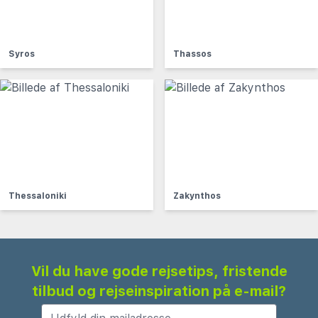
Syros
Thassos
Thessaloniki
Zakynthos
Vil du have gode rejsetips, fristende
tilbud og rejseinspiration på e-mail?