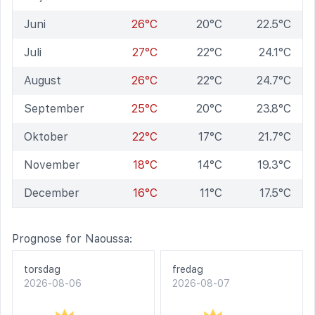
Juni
26°C
20°C
22.5°C
Juli
27°C
22°C
24.1°C
August
26°C
22°C
24.7°C
September
25°C
20°C
23.8°C
Oktober
22°C
17°C
21.7°C
November
18°C
14°C
19.3°C
December
16°C
11°C
17.5°C
Prognose for Naoussa:
torsdag
fredag
2026-08-06
2026-08-07