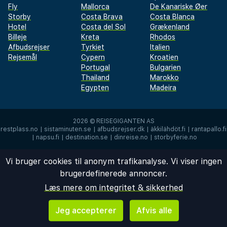
Fly
Mallorca
De Kanariske Øer
Storby
Costa Brava
Costa Blanca
Hotel
Costa del Sol
Grækenland
Billeje
Kreta
Rhodos
Afbudsrejser
Tyrkiet
Italien
Rejsemål
Cypern
Kroatien
Portugal
Bulgarien
Thailand
Marokko
Egypten
Madeira
2026 ©
REISEGIGANTEN AS
restplass.no
|
sistaminuten.se
|
afbudsrejser.dk
|
äkkilähdöt.fi
|
rantapallo.fi
|
napsu.fi
|
destination.se
|
dinreise.no
|
storbyferie.no
Vi bruger cookies til anonym trafikanalyse. Vi viser ingen
brugerdefinerede annoncer.
Læs mere om integritet & sikkerhed
Jeg accepterer
Afvis alle