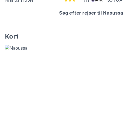
Manos Hotel
7n
9.776,-
★★★
Søg efter rejser til Naoussa
Kort