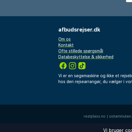
afbudsrejser.dk
Om os
Kontakt
Ofte stillede spørgsmål
Databeskyttelse & sikkerhed
Vi er en søgemaskine og ikke et rejse
hos den rejsearrangør, du vælger i vo
restplass.no
|
sistaminuten
Vi bruger co