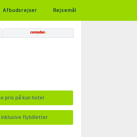
Afbudsrejser
Rejsemål
e pris på kun hotel
inklusive flybilletter