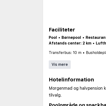
Faciliteter
Pool
•
Børnepool
•
Restauran
Afstands center: 2 km
•
Luft
Transferbus: 10 m
•
Busholdepl
Centrum: 1.5 km
•
Hæveautomat
Officiel kategori: B
•
Bygget: 19
Vis mere
Elektricitet: 220
•
American Exp
Parkering
•
WiFi
•
Gratis WiFi p
Hotelinformation
Gratis WiFi i værelserne/lejligh
Forstyrrelser: Flystøj
Morgenmad og halvpension ka
tilvalg.
Poolområde og snackba