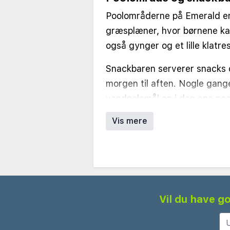
Poolområderne på Emerald er
græsplæner, hvor børnene kan
også gynger og et lille klatres
Snackbaren serverer snacks o
morgen til aften. Nogle gang
vandpolomål op i den ene pool
andet end bare at ligge i sol
Vis mere
Vil du have go