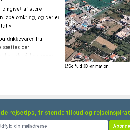
 omgivet af store
 løbe omkring, og der er
tativ.
g drikkevarer fra
e sættes der
, hvis du vil lave noget
sengen.
Se fuld 3D-animation
de rejsetips, fristende tilbud og rejseinspira