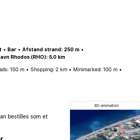
t
•
Bar
•
Afstand strand: 250 m
•
havn Rhodos (RHO): 5.0 km
ads: 150 m
•
Shopping: 2 km
•
Minimarked: 100 m
•
: 1.5 km
•
Reception åben hele døgnet
•
91
•
Sidst renoveret: 2010
•
Antal lejligheder: 124
•
ress
•
MasterCard
•
Visa
•
Område: Resortområde
•
å hotellets fællesarealer
•
3D-animation
ederne
•
Støjniveau: Forstyrrende
•
Trafik: Lokal trafik
•
n bestilles som et
r