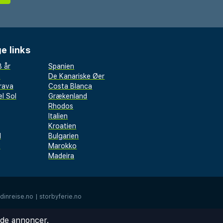
e links
 år
Spanien
a
De Kanariske Øer
rava
Costa Blanca
l Sol
Grækenland
Rhodos
Italien
Kroatien
l
Bulgarien
d
Marokko
Madeira
dinreise.no
|
storbyferie.no
ede annoncer.