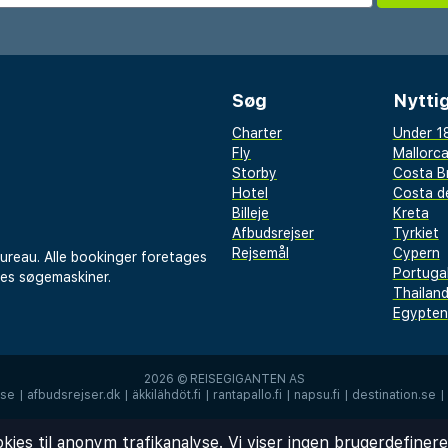
Søg
Nyttig
Charter
Under 18
Fly
Mallorc
Storby
Costa B
Hotel
Costa de
Billeje
Kreta
Afbudsrejser
Tyrkiet
Rejsemål
Cypern
bureau. Alle bookinger foretages
Portuga
res søgemaskiner.
Thailan
Egypten
2026 ©
REISEGIGANTEN AS
.se
|
afbudsrejser.dk
|
äkkilähdöt.fi
|
rantapallo.fi
|
napsu.fi
|
destination.se
|
okies til anonym trafikanalyse. Vi viser ingen brugerdefiner