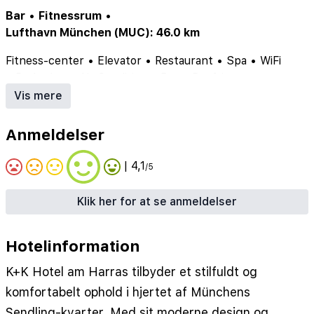
Bar
•
Fitnessrum
•
Lufthavn München (MUC): 46.0 km
Fitness-center
•
Elevator
•
Restaurant
•
Spa
•
WiFi
•
Parkering
•
Air Condition
•
Bar
•
Røgfri
Vis mere
Anmeldelser
| 4,1
/5
Klik her for at se anmeldelser
Hotelinformation
K+K Hotel am Harras tilbyder et stilfuldt og
komfortabelt ophold i hjertet af Münchens
Sendling-kvarter. Med sit moderne design og