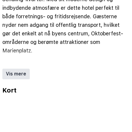
indbydende atmosfære er dette hotel perfekt til
både forretnings- og fritidsrejsende. Gæsterne
nyder nem adgang til offentlig transport, hvilket
gør det enkelt at nå byens centrum, Oktoberfest-
områderne og berømte attraktioner som
Marienplatz.
Hotellet har en række velindrettede værelser,
hver udstyret med aircondition, gratis Wi-Fi,
Vis mere
fladskærms-tv og rummelige arbejdsområder.
Vælg mellem klassiske værelser til en hyggelig
Kort
tilbagetog eller opgrader til executive-værelser
for ekstra plads og ekstra faciliteter. Alle værelser
er designet til at sikre en afslappende nattesøvn
efter en travl dag i München.