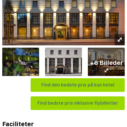
⤢
+6 Billeder
⤢
Find den bedste pris på kun hotel
Find bedste pris inklusive flybilletter
Faciliteter