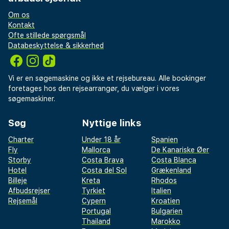
Om os
Kontakt
Ofte stillede spørgsmål
Databeskyttelse & sikkerhed
Vi er en søgemaskine og ikke et rejsebureau. Alle bookinger
foretages hos den rejsearrangør, du vælger i vores
søgemaskiner.
Søg
Nyttige links
Charter
Under 18 år
Spanien
Fly
Mallorca
De Kanariske Øer
Storby
Costa Brava
Costa Blanca
Hotel
Costa del Sol
Grækenland
Billeje
Kreta
Rhodos
Afbudsrejser
Tyrkiet
Italien
Rejsemål
Cypern
Kroatien
Portugal
Bulgarien
Thailand
Marokko