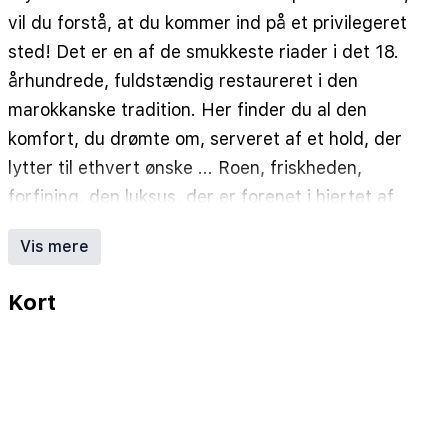
vil du forstå, at du kommer ind på et privilegeret
sted! Det er en af de smukkeste riader i det 18.
århundrede, fuldstændig restaureret i den
marokkanske tradition. Her finder du al den
komfort, du drømte om, serveret af et hold, der
lytter til ethvert ønske ... Roen, friskheden,
forfining, den luksus, der er forenet i hjertet af
Medina, retfærdiggør fuldt ud navnet på Riad
Vis mere
"Marokkos ånd"! | Hvert af Riadens 11 værelser
(7 superior og 4 standarder) har sin egen
Kort
identitet, personliggjort af en dominerende farve
og dekoreret med omhyggeligt udvalgte
genstande, de har kingsize senge, pejse og et
loungeområde.
Værelserne er udstyret med aircondition, varme,