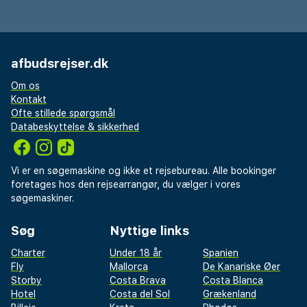
massagerum på bestilling.
Til din rådighed Fitnessrum. Parkering ved foden
af Riad place Zaouit Lhardar. Værge på Riad 24
afbudsrejser.dk
timer i døgnet og udvendig værge om natten. 15
Om os
mm fra de 3 golfbaner. Riaden kan lejes i sin
Kontakt
helhed for 15 til 30 personer.
Ofte stillede spørgsmål
Databeskyttelse & sikkerhed
Bemærk venligst, at aircondition på værelserne
styres centralt af hotellet, derfor er aircondition
Vi er en søgemaskine og ikke et rejsebureau. Alle bookinger
kun tændt på bestemte tidspunkter i løbet af
foretages hos den rejsearrangør, du vælger i vores
søgemaskiner.
dagen, som kan variere.
Søg
Nyttige links
Check ind/ud: 14h/11h
Charter
Under 18 år
Spanien
Barnesenge kommer med ekstra gebyr per nat
Fly
Mallorca
De Kanariske Øer
Storby
Costa Brava
Costa Blanca
Adresse: Zaouit Lhardar 12 /17 derb Belbekkar,
Hotel
Costa del Sol
Grækenland