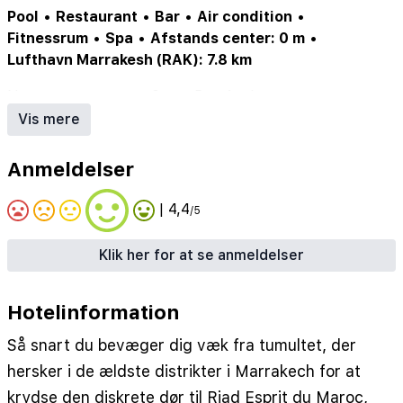
Pool
•
Restaurant
•
Bar
•
Air condition
•
Fitnessrum
•
Spa
•
Afstands center: 0 m
•
Lufthavn Marrakesh (RAK): 7.8 km
Nærmeste centrum: 0 m
•
Bar: 1 stk.
•
Restaurant: 1 stk.
Vis mere
Anmeldelser
| 4,4
/5
Klik her for at se anmeldelser
Hotelinformation
Så snart du bevæger dig væk fra tumultet, der
hersker i de ældste distrikter i Marrakech for at
krydse den diskrete dør til Riad Esprit du Maroc,