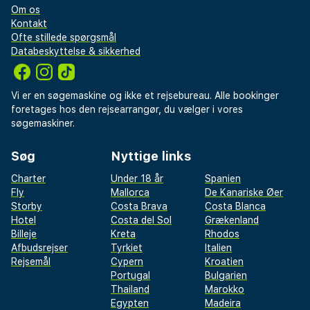
tjenester og frisørsalon. Få stillet sulten med frokost
Om os
eller aftensmad på Restaurant Marocain, en
Kontakt
Ofte stillede spørgsmål
restaurant, som specialiserer sig i lokale retter. Du kan
Databeskyttelse & sikkerhed
også blive på værelset, hvor der er mulighed for
roomservice (i et begrænset antal timer). Kontinental
morgenmad tilbydes mod gebyr dagligt fra kl. 07.00 til
Vi er en søgemaskine og ikke et rejsebureau. Alle bookinger
kl. 10.00.
foretages hos den rejsearrangør, du vælger i vores
søgemaskiner.
Du vil blive bedt om at betale følgende på
overnatningsstedet. Gebyrer inkluderer muligvis
Søg
Nyttige links
skatter:
Charter
Under 18 år
Spanien
Fly
Mallorca
De Kanariske Øer
Der pålægges en byskat: 19.80 MAD pr. person pr.
Storby
Costa Brava
Costa Blanca
nat. Denne skat gælder ikke for børn under 12 år.
Hotel
Costa del Sol
Grækenland
Vi har medtaget alle gebyrer, som
Billeje
Kreta
Rhodos
Afbudsrejser
Tyrkiet
Italien
overnatningsstedet har oplyst.
Rejsemål
Cypern
Kroatien
Portugal
Bulgarien
Gebyr for kontinental morgenmad: 50 MAD pr. person
Thailand
Marokko
(cirkapriser)
Egypten
Madeira