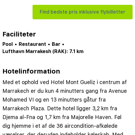
Find bedste pris inklusive flybilletter
Faciliteter
Pool
•
Restaurant
•
Bar
•
Lufthavn Marrakesh (RAK): 7.1 km
Hotelinformation
Med et ophold ved Hotel Mont Gueliz i centrum af
Marrakech er du kun 4 minutters gang fra Avenue
Mohamed VI og en 13 minutters gåtur fra
Marrakech Plaza. Dette hotel ligger 3,2 km fra
Djema al-Fna og 1,7 km fra Majorelle Haven. Føl
dig hjemme i et af de 36 aircondition-afkølede
værelser, der desuden indeholder køleskab. Med