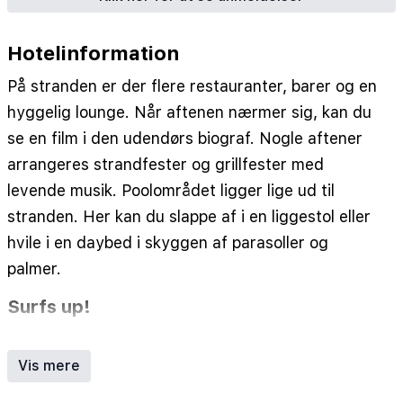
Hotelinformation
På stranden er der flere restauranter, barer og en
hyggelig lounge. Når aftenen nærmer sig, kan du
se en film i den udendørs biograf. Nogle aftener
arrangeres strandfester og grillfester med
levende musik. Poolområdet ligger lige ud til
stranden. Her kan du slappe af i en liggestol eller
hvile i en daybed i skyggen af parasoller og
palmer.
Surfs up!
Hotellet har en surfskole, hvor du kan få hjælp fra
erfarne instruktører og udstyr i topkvalitet.
Vis mere
Uanset om du er en garvet surfer eller