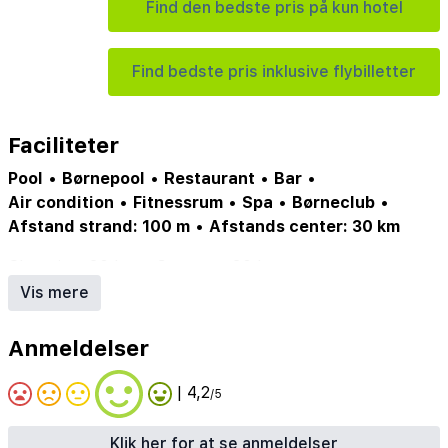
Find den bedste pris på kun hotel
Find bedste pris inklusive flybilletter
Faciliteter
Pool
•
Børnepool
•
Restaurant
•
Bar
•
Air condition
•
Fitnessrum
•
Spa
•
Børneclub
•
Afstand strand: 100 m
•
Afstands center: 30 km
Shopping: 30 km
•
Centrum: 30 km
•
Reception åben hele døgnet
•
Vis mere
Officiel kategori: *****
•
Antal værelser: 103
•
Elektricitet: 220
•
MasterCard
•
Visa
•
Parkering
•
Anmeldelser
WiFi
•
Trafik: Lokal trafik
| 4,2
/5
Klik her for at se anmeldelser