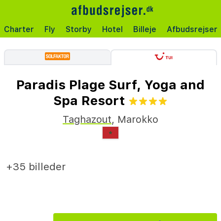
Charter
Fly
Storby
Hotel
Billeje
Afbudsrejser
Paradis Plage Surf, Yoga and
Spa Resort
Taghazout
,
Marokko
+35 billeder