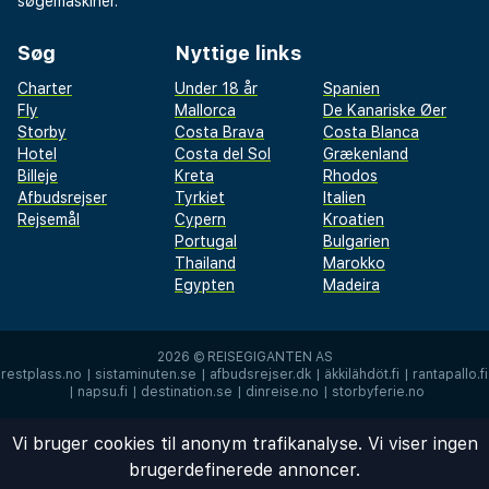
søgemaskiner.
Søg
Nyttige links
Charter
Under 18 år
Spanien
Fly
Mallorca
De Kanariske Øer
Storby
Costa Brava
Costa Blanca
Hotel
Costa del Sol
Grækenland
Billeje
Kreta
Rhodos
Afbudsrejser
Tyrkiet
Italien
Rejsemål
Cypern
Kroatien
Portugal
Bulgarien
Thailand
Marokko
Egypten
Madeira
2026 ©
REISEGIGANTEN AS
restplass.no
|
sistaminuten.se
|
afbudsrejser.dk
|
äkkilähdöt.fi
|
rantapallo.fi
|
napsu.fi
|
destination.se
|
dinreise.no
|
storbyferie.no
Vi bruger cookies til anonym trafikanalyse. Vi viser ingen
brugerdefinerede annoncer.