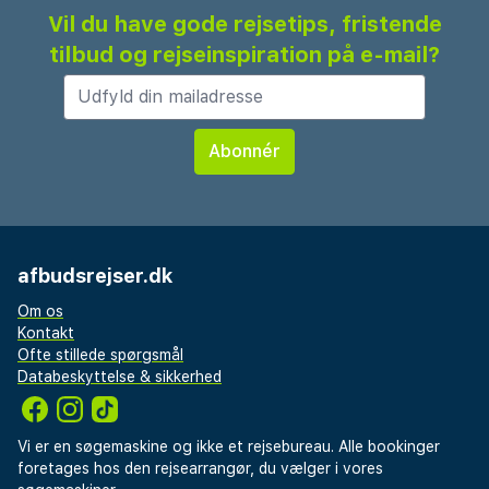
En duft af arganolie og appelsinblomster
Vil du have gode rejsetips, fristende
Det er nemt at holde træningen i gang med både
tilbud og rejseinspiration på e-mail?
indendørs og udendørs fitnessmuligheder. I
hotellets spa kan du slappe af, f.eks. ved at prøve
hammam. De forskellige spabehandlinger henter
inspiration fra Marokko og dufter af arganolie og
appelsinblomster.
afbudsrejser.dk
Om os
Kontakt
Ofte stillede spørgsmål
Databeskyttelse & sikkerhed
Vi er en søgemaskine og ikke et rejsebureau. Alle bookinger
foretages hos den rejsearrangør, du vælger i vores