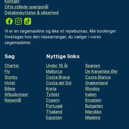
Kontakt
Ofte stillede spørgsmål
Databeskyttelse & sikkerhed
Vi er en søgemaskine og ikke et rejsebureau. Alle bookinger
foretages hos den rejsearrangør, du vælger i vores
søgemaskiner.
Søg
Nyttige links
Charter
Under 18 år
Spanien
Fly
Mallorca
De Kanariske Øer
Storby
Costa Brava
Costa Blanca
Hotel
Costa del Sol
Grækenland
Billeje
Kreta
Rhodos
Afbudsrejser
Tyrkiet
Italien
Rejsemål
Cypern
Kroatien
Portugal
Bulgarien
Thailand
Marokko
Egypten
Madeira