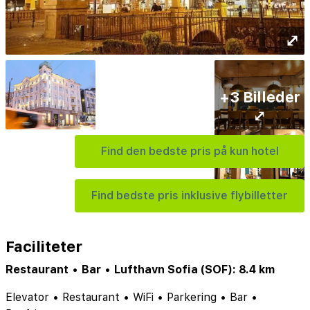
⤢
+3 Billeder
⤢
Find den bedste pris på kun hotel
Find bedste pris inklusive flybilletter
Faciliteter
Restaurant
•
Bar
•
Lufthavn Sofia (SOF): 8.4 km
Elevator
•
Restaurant
•
WiFi
•
Parkering
•
Bar
•