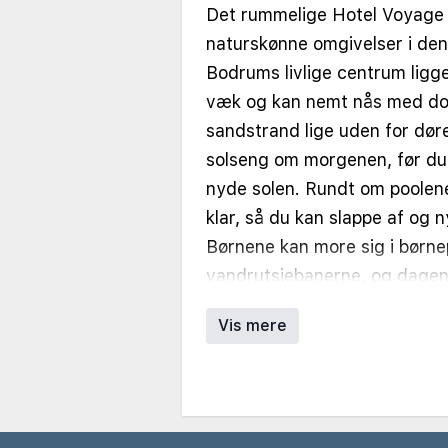
Sunweb_meta: safetybox (på væ
Det rummelige Hotel Voyage T
Sunweb_meta: spisesteder: restau
restaurant, italiensk restaurant
naturskønne omgivelser i de
mexicansk restaurant (mod betal
Bodrums livlige centrum ligge
(mod betaling), steak house, sna
•
Sunweb_meta: barer: bar antal
væk og kan nemt nås med do
Sunweb_meta: handicapvenlige v
sandstrand lige uden for døre
Sunweb_meta: faciliteter for ha
badeværelse)
solseng om morgenen, før du 
•
Sunweb_meta: lægeservice
•
nyde solen. Rundt om poolene
Sunweb_meta: trådløst internet i
receptionen (gratis)
klar, så du kan slappe af og 
•
Sunweb_meta: minisupermarke
Børnene kan more sig i børne
Sunweb_meta: vaskeriservice: v
vandrutsjebanerne, og dagen
Sunweb_meta: sengelinned inkl
tvivl den festlige minidisco.
Sunweb_meta: tæpper
•
Vis mere
Sunweb_meta: wellness/spa (gra
nærmest beskrives som en lill
behandlinger (mod betaling), ty
af flere bygninger dækket af 
betaling), skønhedsbehandlinge
•
Sunweb_meta: hamam (gratis a
som ligger spredt i en frodi
Sunweb_meta: babyseng (afhæng
oliventræer, eukalyptusplant
Sunweb_meta: barnestol (afhæng