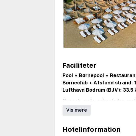
Faciliteter
Pool
•
Børnepool
•
Restauran
Børneclub
•
Afstand strand: 
Lufthavn Bodrum (BJV): 33.5
Sunweb_meta: spisesteder: restau
restaurant, italiensk restaurant
Vis mere
mexicansk restaurant (mod betal
(mod betaling), steak house, sna
•
Sunweb_meta: barer: bar antal
Hotelinformation
Sunweb_meta: reception (er åbe