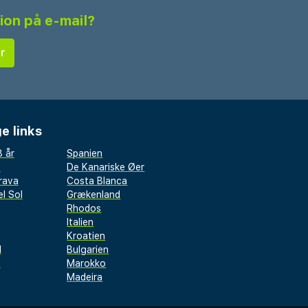
tion på e-mail?
e links
 år
Spanien
a
De Kanariske Øer
rava
Costa Blanca
l Sol
Grækenland
Rhodos
Italien
Kroatien
l
Bulgarien
d
Marokko
Madeira