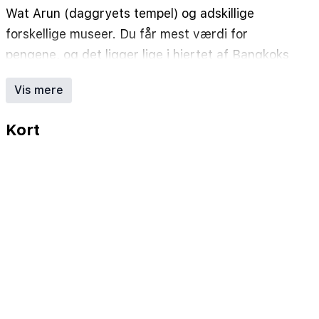
Wat Arun (daggryets tempel) og adskillige
forskellige museer. Du får mest værdi for
pengene, og det ligger lige i hjertet af Bangkoks
gamle bydel.
Vis mere
Kort