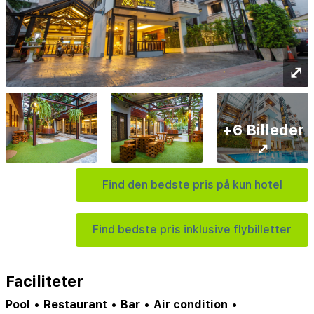
⤢
+6 Billeder
⤢
Find den bedste pris på kun hotel
Find bedste pris inklusive flybilletter
Faciliteter
Pool
•
Restaurant
•
Bar
•
Air condition
•