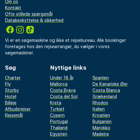
Om os
Kontakt
Ofte stillede spørgsmål
Databeskyttelse & sikkerhed
Vi er en søgemaskine og ikke et rejsebureau. Alle bookinger
foretages hos den rejsearrangør, du vælger i vores
søgemaskiner.
Søg
Nyttige links
Charter
Under 18 år
Spanien
Fly
Mallorca
De Kanariske Øer
Storby
Costa Brava
Costa Blanca
Hotel
Costa del Sol
Grækenland
Billeje
Kreta
Rhodos
Afbudsrejser
Tyrkiet
Italien
Rejsemål
Cypern
Kroatien
Portugal
Bulgarien
Thailand
Marokko
Egypten
Madeira