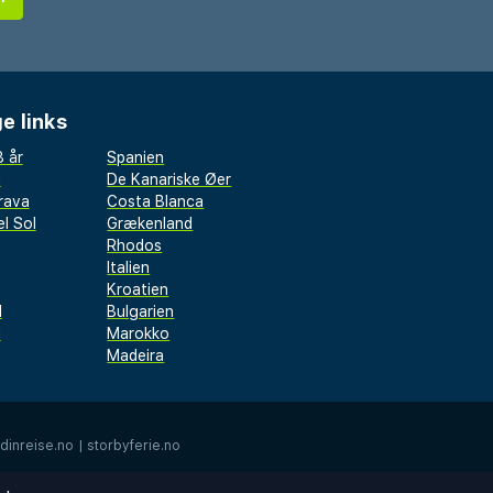
e links
 år
Spanien
a
De Kanariske Øer
rava
Costa Blanca
l Sol
Grækenland
Rhodos
Italien
Kroatien
l
Bulgarien
d
Marokko
Madeira
dinreise.no
|
storbyferie.no