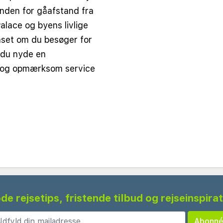
 inden for gåafstand fra
alace og byens livlige
nset om du besøger for
l du nyde en
og opmærksom service
tudiolejligheder og
se, hver designet med
e faciliteter. Alle
 fuldt udstyret køkken, et
og et privat
ideelle til både korte og
r giver masser af
de rejsetips, fristende tilbud og rejseinspira
ser tilbyder charmerende