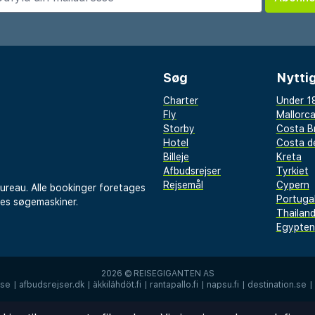
 fitnesscentret på
, og en daglig
lig for at starte din
Søg
Nyttig
yder også en 24-timers
Charter
Under 18
alt og bekvemme
Fly
Mallorc
en problemfri oplevelse.
Storby
Costa B
Hotel
Costa de
Billeje
Kreta
ed og gennemtænkte
Afbudsrejser
Tyrkiet
gio Edinburgh Royal Mile
Rejsemål
Cypern
bureau. Alle bookinger foretages
Portuga
ende, der søger
res søgemaskiner.
Thailan
dinburgh. Nyd nem adgang
Egypten
ggende attraktioner og
mle bydel under dit
2026 ©
REISEGIGANTEN AS
.se
|
afbudsrejser.dk
|
äkkilähdöt.fi
|
rantapallo.fi
|
napsu.fi
|
destination.se
|