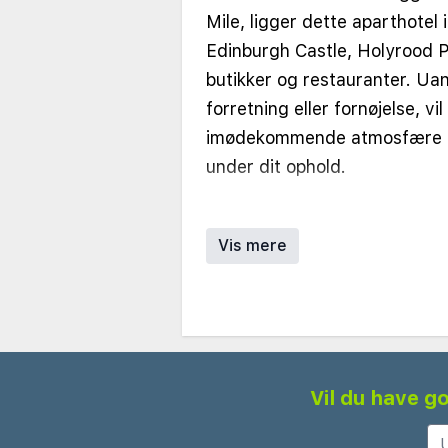
Mile, ligger dette aparthotel
Edinburgh Castle, Holyrood P
butikker og restauranter. Ua
forretning eller fornøjelse, vi
imødekommende atmosfære 
under dit ophold.
Aparthotellet har rummelige s
lejligheder med et soveværel
Vis mere
moderne indretning og praktisk
indkvarteringer inkluderer et
komfortabelt opholdsområde 
badeværelse, hvilket gør dem 
længere ophold. Store vindue
Vil du have go
naturligt lys, og nogle værel
udsigt over byen.