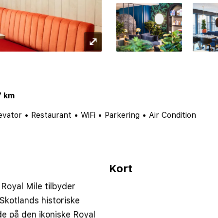
⤢
7 km
evator
•
Restaurant
•
WiFi
•
Parkering
•
Air Condition
Kort
Royal Mile tilbyder
Skotlands historiske
e på den ikoniske Royal