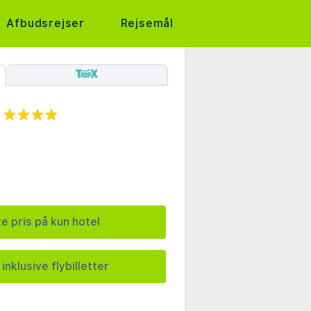
Afbudsrejser
Rejsemål
e pris på kun hotel
inklusive flybilletter