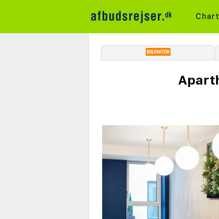
Char
Aparth