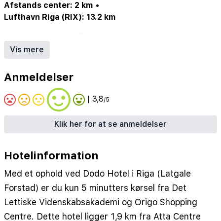
Afstands center: 2 km
•
Lufthavn Riga (RIX): 13.2 km
Internetadgang/Wi-Fi
•
Restaurant
•
Parkering (evt. mod gebyr)
Vis mere
Anmeldelser
| 3,8
/5
Klik her for at se anmeldelser
Hotelinformation
Med et ophold ved Dodo Hotel i Riga (Latgale
Forstad) er du kun 5 minutters kørsel fra Det
Lettiske Videnskabsakademi og Origo Shopping
Centre. Dette hotel ligger 1,9 km fra Atta Centre