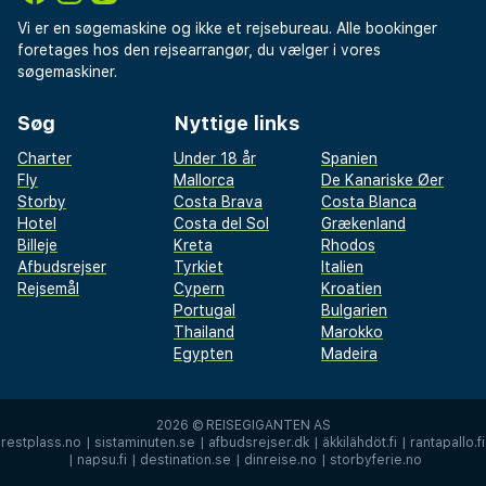
Vi er en søgemaskine og ikke et rejsebureau. Alle bookinger
foretages hos den rejsearrangør, du vælger i vores
søgemaskiner.
Søg
Nyttige links
Charter
Under 18 år
Spanien
Fly
Mallorca
De Kanariske Øer
Storby
Costa Brava
Costa Blanca
Hotel
Costa del Sol
Grækenland
Billeje
Kreta
Rhodos
Afbudsrejser
Tyrkiet
Italien
Rejsemål
Cypern
Kroatien
Portugal
Bulgarien
Thailand
Marokko
Egypten
Madeira
2026 ©
REISEGIGANTEN AS
restplass.no
|
sistaminuten.se
|
afbudsrejser.dk
|
äkkilähdöt.fi
|
rantapallo.fi
|
napsu.fi
|
destination.se
|
dinreise.no
|
storbyferie.no