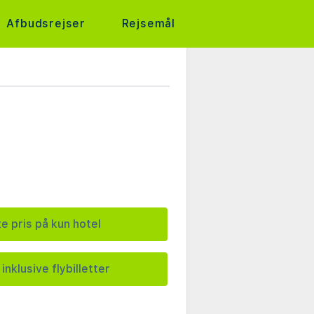
Afbudsrejser
Rejsemål
e pris på kun hotel
inklusive flybilletter