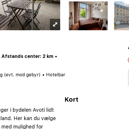
⤢
•
Afstands center: 2 km
•
g (evt. mod gebyr)
•
Hotelbar
Kort
 i bydelen Avoti lidt
tland. Her kan du vælge
d med mulighed for