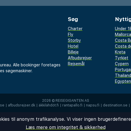
Søg
Nyttig
Charter
Under 18
Fly
Mallorc
Storby
Costa B
Hotel
Costa de
Billeje
Kreta
Afbudsrejser
Tyrkiet
Rejsemål
Cypern
bureau. Alle bookinger foretages
Portuga
res søgemaskiner.
Thailan
Egypten
2026 ©
REISEGIGANTEN AS
.se
|
afbudsrejser.dk
|
äkkilähdöt.fi
|
rantapallo.fi
|
napsu.fi
|
destination.se
|
okies til anonym trafikanalyse. Vi viser ingen brugerdefiner
Læs mere om integritet & sikkerhed