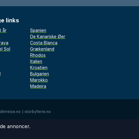
e links
 år
Spanien
a
De Kanariske Øer
rava
Costa Blanca
l Sol
Grækenland
Rhodos
Italien
Kroatien
l
Bulgarien
d
Marokko
Madeira
dinreise.no
|
storbyferie.no
ede annoncer.