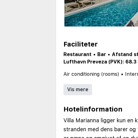
Faciliteter
Restaurant
•
Bar
•
Afstand s
Lufthavn Preveza (PVK): 68.3
Air conditioning (rooms)
•
Inter
•
Outdoor Parking
•
Reception
distanceToCenter: 1000
•
numb
Vis mere
Hotelinformation
Villa Marianna ligger kun en k
stranden med dens barer og 