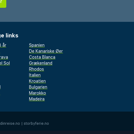
e links
 år
Spanien
a
De Kanariske Øer
rava
Costa Blanca
l Sol
Grækenland
Rhodos
Italien
Kroatien
l
Bulgarien
d
Marokko
Madeira
dinreise.no
|
storbyferie.no