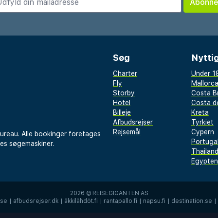
- og servicefaciliteter.
er transferbussen ca.
fra gæster og bagage
Søg
Nyttig
Charter
Under 18
Fly
Mallorc
Storby
Costa B
Hotel
Costa de
Billeje
Kreta
Afbudsrejser
Tyrkiet
Rejsemål
Cypern
bureau. Alle bookinger foretages
Portuga
res søgemaskiner.
Thailan
Egypten
2026 ©
REISEGIGANTEN AS
.se
|
afbudsrejser.dk
|
äkkilähdöt.fi
|
rantapallo.fi
|
napsu.fi
|
destination.se
|