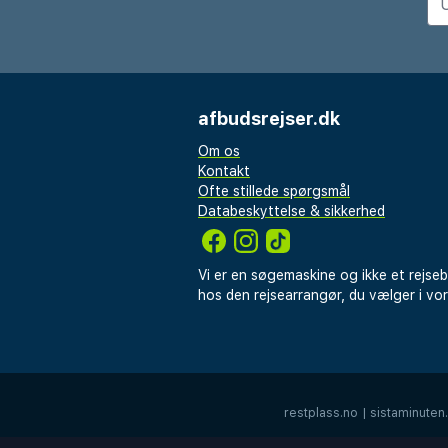
udvalg af både underholdnings
Ved ankomst og afrejse stopp
350 meter fra hotellet, hvor
transporteres med minibus.
afbudsrejser.dk
Om os
Kontakt
Ofte stillede spørgsmål
Databeskyttelse & sikkerhed
Vi er en søgemaskine og ikke et rejse
hos den rejsearrangør, du vælger i vo
restplass.no
|
sistaminuten