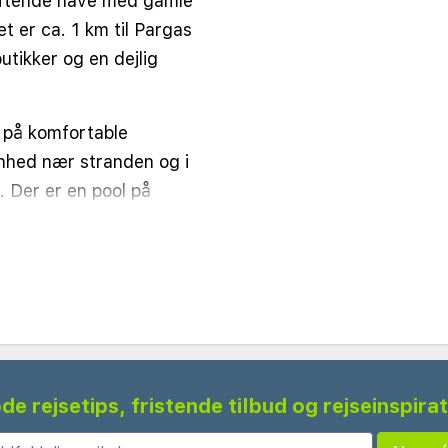
uftende have med gamle
et er ca. 1 km til Pargas
utikker og en dejlig
r på komfortable
enhed nær stranden og i
 Der er en pool på
oller. Gratis wifi på hele
rænsede åbningstider.
tellets område for dig,
erie. Trapper og
ring hotellet. I nærheden
g et lille udvalg af barer
r til Valtos stranden og
de rejsetips, fristende tilbud og rejseinspira
som lokker med et rigt