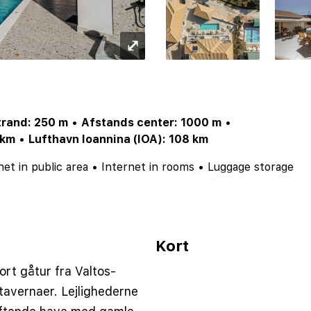
⤢
trand: 250 m
•
Afstands center: 1000 m
•
 km
•
Lufthavn Ioannina (IOA): 108 km
net in public area
•
Internet in rooms
•
Luggage storage
•
Safe in the room
•
distanceToBeach: 250
•
erOfPools
Kort
ort gåtur fra Valtos-
tavernaer. Lejlighederne