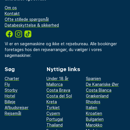
Om os
Kontakt
Ofte stillede spørgsmål
Databeskyttelse & sikkerhed
Vi er en søgemaskine og ikke et rejsebureau. Alle bookinger
foretages hos den rejsearrangør, du vælger i vores
søgemaskiner.
Søg
Nyttige links
Charter
Under 18 år
Spanien
Fly
Mallorca
De Kanariske Øer
Storby
Costa Brava
Costa Blanca
Hotel
Costa del Sol
Grækenland
Billeje
Kreta
Rhodos
Afbudsrejser
Tyrkiet
Italien
Rejsemål
Cypern
Kroatien
Portugal
Bulgarien
Thailand
Marokko