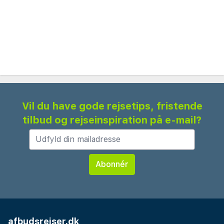
km
Café | Restaurant
Vil du have gode rejsetips, fristende
tilbud og rejseinspiration på e-mail?
afbudsrejser.dk