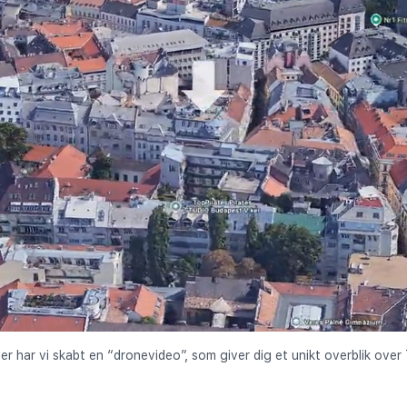
der har vi skabt en “dronevideo”, som giver dig et unikt overblik ove