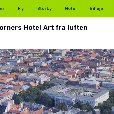
ter
Fly
Storby
Hotel
Billeje
rners Hotel Art fra luften