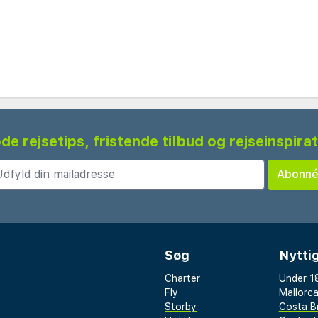
de rejsetips, fristende tilbud og rejseinspira
Søg
Nyttig
Charter
Under 18
Fly
Mallorc
Storby
Costa B