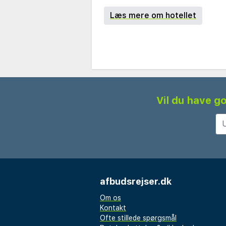
Læs mere om hotellet
Vil du have go
afbudsrejser.dk
Om os
Kontakt
Ofte stillede spørgsmål