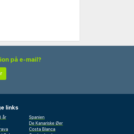
tion på e-mail?
e links
 år
Spanien
a
De Kanariske Øer
rava
Costa Blanca