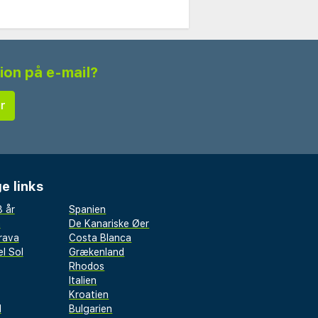
tion på e-mail?
e links
 år
Spanien
a
De Kanariske Øer
rava
Costa Blanca
l Sol
Grækenland
Rhodos
Italien
Kroatien
l
Bulgarien