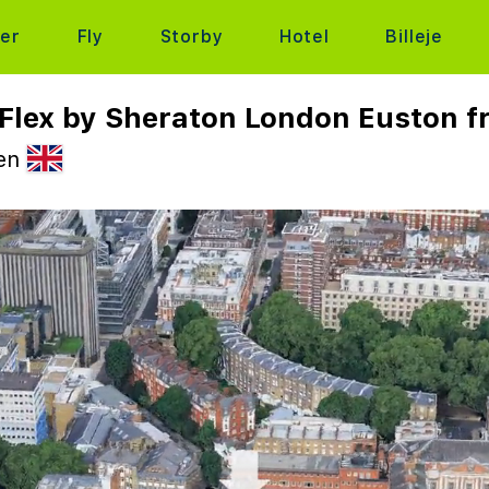
ter
Fly
Storby
Hotel
Billeje
 Flex by Sheraton London Euston fr
ien