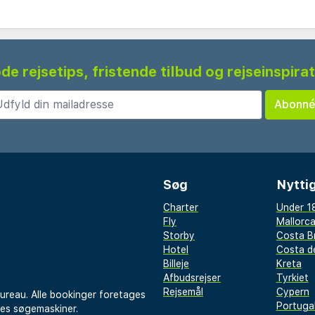
de rejsetips, fristende tilbud og rejseinspira
Søg
Nyttig
Charter
Under 18
Fly
Mallorc
Storby
Costa B
Hotel
Costa de
Billeje
Kreta
Afbudsrejser
Tyrkiet
Rejsemål
Cypern
bureau. Alle bookinger foretages
Portuga
res søgemaskiner.