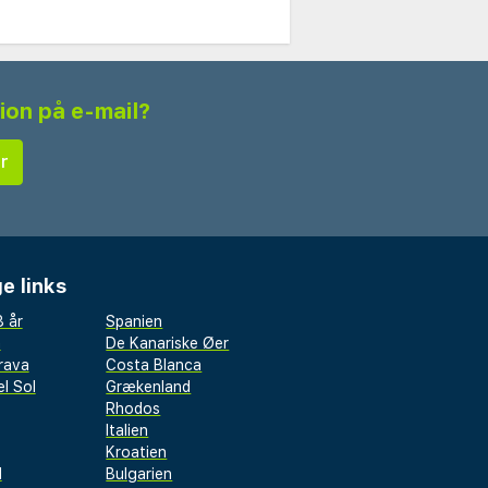
tion på e-mail?
e links
 år
Spanien
a
De Kanariske Øer
rava
Costa Blanca
l Sol
Grækenland
Rhodos
Italien
Kroatien
l
Bulgarien