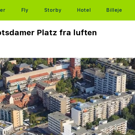
ter
Fly
Storby
Hotel
Billeje
tsdamer Platz fra luften