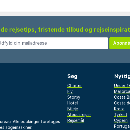
de rejsetips, fristende tilbud og rejseinspira
Søg
Nyttig
Charter
Under 18
Fly
Mallorc
Storby
Costa B
Hotel
Costa de
Billeje
Kreta
Afbudsrejser
Tyrkiet
Rejsemål
Cypern
bureau. Alle bookinger foretages
Portuga
res søgemaskiner.