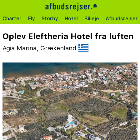
Charter
Fly
Storby
Hotel
Billeje
Afbudsrejser
Oplev Eleftheria Hotel fra luften
Agia Marina, Grækenland