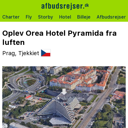
Charter
Fly
Storby
Hotel
Billeje
Afbudsrejser
Oplev Orea Hotel Pyramida fra
luften
Prag, Tjekkiet