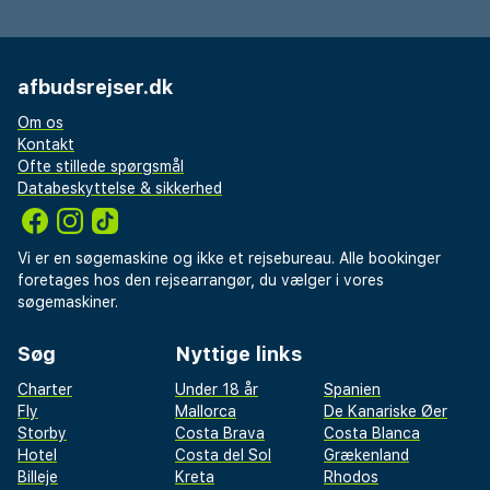
afbudsrejser.dk
Om os
Kontakt
Ofte stillede spørgsmål
Databeskyttelse & sikkerhed
Vi er en søgemaskine og ikke et rejsebureau. Alle bookinger
foretages hos den rejsearrangør, du vælger i vores
søgemaskiner.
Søg
Nyttige links
Charter
Under 18 år
Spanien
Fly
Mallorca
De Kanariske Øer
Storby
Costa Brava
Costa Blanca
Hotel
Costa del Sol
Grækenland
Billeje
Kreta
Rhodos