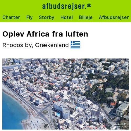
Charter
Fly
Storby
Hotel
Billeje
Afbudsrejser
Oplev Africa fra luften
Rhodos by, Grækenland