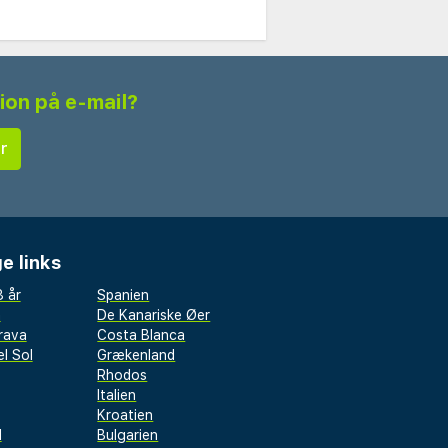
tion på e-mail?
e links
 år
Spanien
a
De Kanariske Øer
rava
Costa Blanca
l Sol
Grækenland
Rhodos
Italien
Kroatien
l
Bulgarien