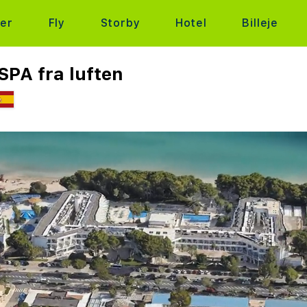
ter
Fly
Storby
Hotel
Billeje
SPA fra luften