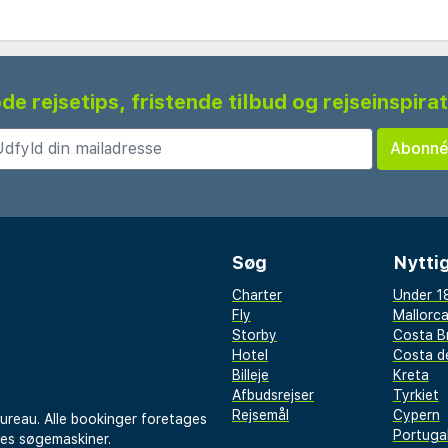
de rejsetips, fristende tilbud og rejseinspira
Søg
Nyttig
Charter
Under 18
Fly
Mallorc
Storby
Costa B
Hotel
Costa de
Billeje
Kreta
Afbudsrejser
Tyrkiet
Rejsemål
Cypern
bureau. Alle bookinger foretages
Portuga
res søgemaskiner.