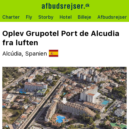
Charter
Fly
Storby
Hotel
Billeje
Afbudsrejser
Oplev Grupotel Port de Alcudia
fra luften
Alcúdia, Spanien