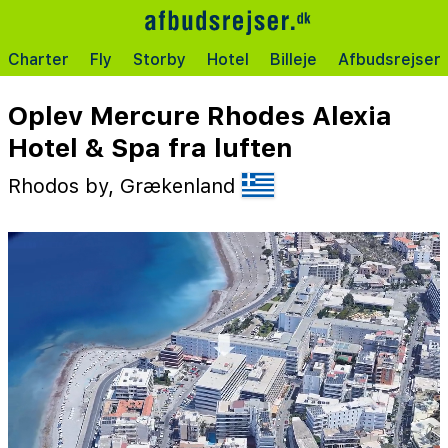
Charter
Fly
Storby
Hotel
Billeje
Afbudsrejser
Oplev Mercure Rhodes Alexia
Hotel & Spa fra luften
Rhodos by, Grækenland