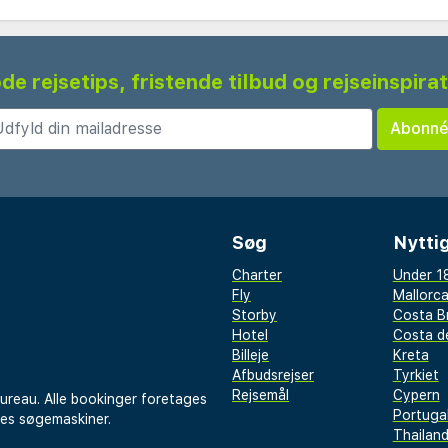
de rejsetips, fristende tilbud og rejseinspira
Søg
Nyttig
Charter
Under 18
Fly
Mallorc
Storby
Costa B
Hotel
Costa de
Billeje
Kreta
Afbudsrejser
Tyrkiet
Rejsemål
Cypern
bureau. Alle bookinger foretages
Portuga
res søgemaskiner.
Thailan