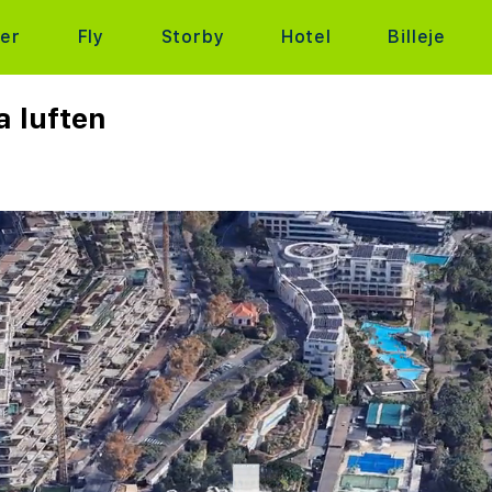
ter
Fly
Storby
Hotel
Billeje
a luften