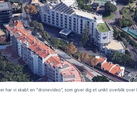
er har vi skabt en “dronevideo”, som giver dig et unikt overblik over 