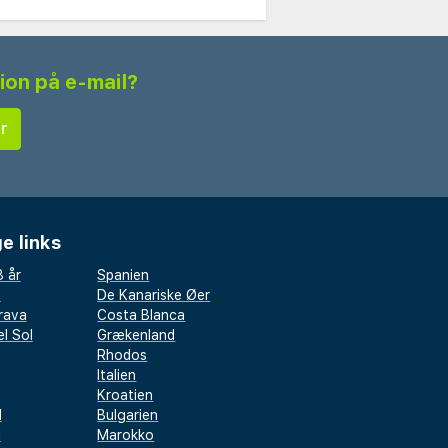
tion på e-mail?
e links
 år
Spanien
a
De Kanariske Øer
rava
Costa Blanca
l Sol
Grækenland
Rhodos
Italien
Kroatien
l
Bulgarien
d
Marokko