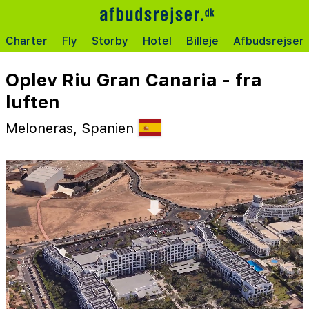
Charter
Fly
Storby
Hotel
Billeje
Afbudsrejser
Oplev Riu Gran Canaria - fra
luften
Meloneras, Spanien