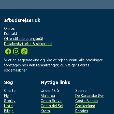
afbudsrejser.dk
Om os
Kontakt
Ofte stillede spørgsmål
Databeskyttelse & sikkerhed
Vi er en søgemaskine og ikke et rejsebureau. Alle bookinger
foretages hos den rejsearrangør, du vælger i vores
søgemaskiner.
Søg
Nyttige links
Charter
Under 18 år
Spanien
Fly
Mallorca
De Kanariske Øer
Storby
Costa Brava
Costa Blanca
Hotel
Costa del Sol
Grækenland
Billeje
Kreta
Rhodos