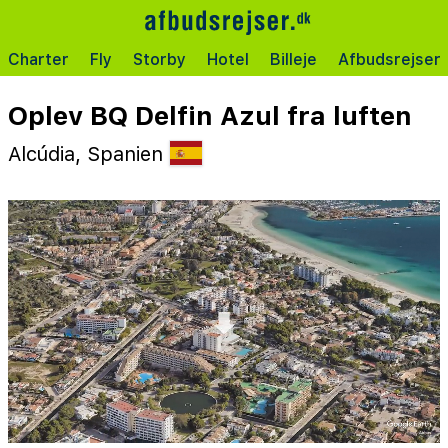
Charter
Fly
Storby
Hotel
Billeje
Afbudsrejser
Oplev BQ Delfin Azul fra luften
Alcúdia, Spanien