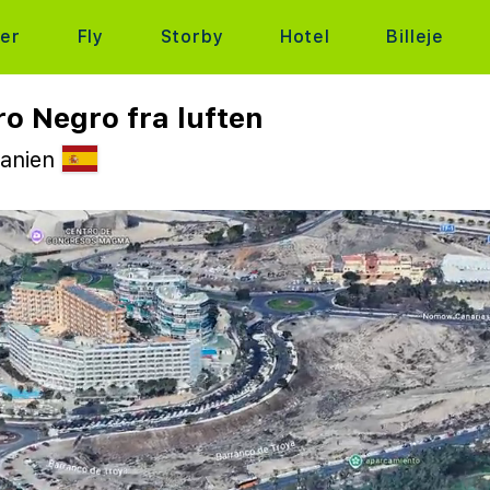
ter
Fly
Storby
Hotel
Billeje
o Negro fra luften
panien