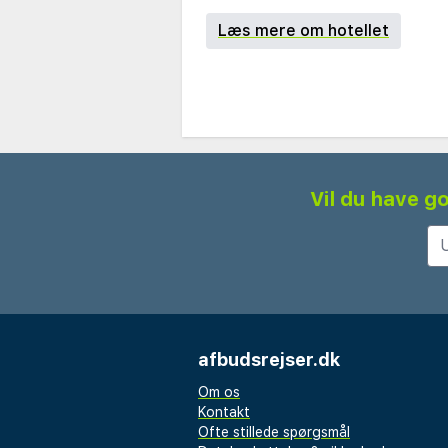
Læs mere om hotellet
Vil du have go
afbudsrejser.dk
Om os
Kontakt
Ofte stillede spørgsmål