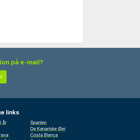
tion på e-mail?
e links
 år
Spanien
a
De Kanariske Øer
rava
Costa Blanca