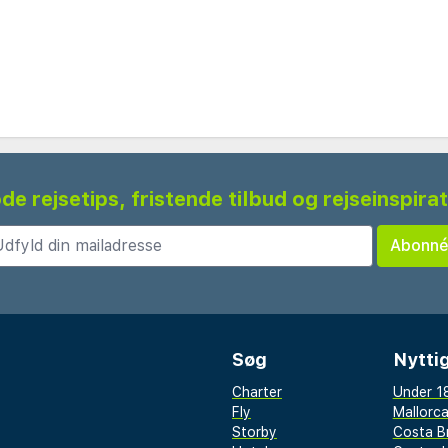
de rejsetips, fristende tilbud og rejseinspira
Søg
Nyttig
Charter
Under 18
Fly
Mallorc
Storby
Costa B