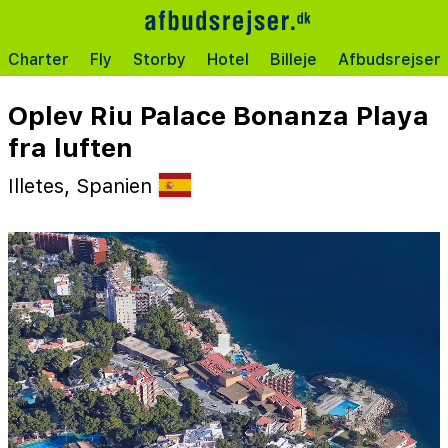
Charter
Fly
Storby
Hotel
Billeje
Afbudsrejser
Oplev Riu Palace Bonanza Playa
fra luften
Illetes, Spanien