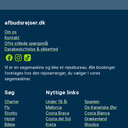
afbudsrejser.dk
Om os
Kontakt
Ofte stillede spørgsmål
Databeskyttelse & sikkerhed
Vi er en søgemaskine og ikke et rejsebureau. Alle bookinger
foretages hos den rejsearrangør, du vælger i vores
søgemaskiner.
Søg
Nyttige links
Charter
Under 18 år
Spanien
Fly
Mallorca
De Kanariske Øer
Storby
Costa Brava
Costa Blanca
Hotel
Costa del Sol
Grækenland
Billeje
Kreta
Rhodos