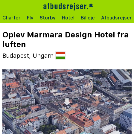
Charter
Fly
Storby
Hotel
Billeje
Afbudsrejser
Oplev Marmara Design Hotel fra
luften
Budapest, Ungarn