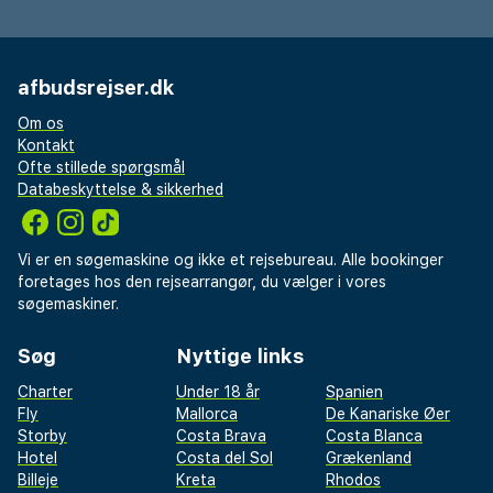
afbudsrejser.dk
Om os
Kontakt
Ofte stillede spørgsmål
Databeskyttelse & sikkerhed
Vi er en søgemaskine og ikke et rejsebureau. Alle bookinger
foretages hos den rejsearrangør, du vælger i vores
søgemaskiner.
Søg
Nyttige links
Charter
Under 18 år
Spanien
Fly
Mallorca
De Kanariske Øer
Storby
Costa Brava
Costa Blanca
Hotel
Costa del Sol
Grækenland
Billeje
Kreta
Rhodos