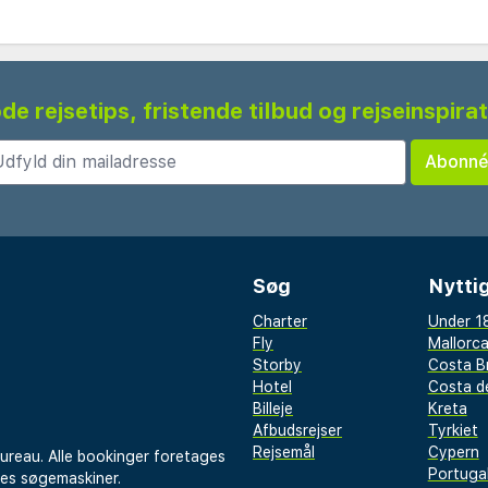
de rejsetips, fristende tilbud og rejseinspira
Søg
Nyttig
Charter
Under 18
Fly
Mallorc
Storby
Costa B
Hotel
Costa de
Billeje
Kreta
Afbudsrejser
Tyrkiet
Rejsemål
Cypern
bureau. Alle bookinger foretages
Portuga
res søgemaskiner.