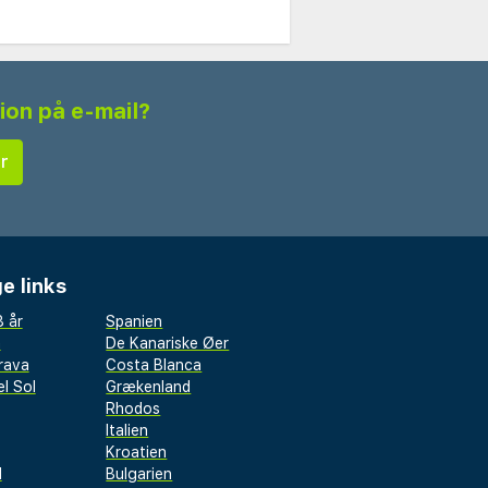
tion på e-mail?
e links
 år
Spanien
a
De Kanariske Øer
rava
Costa Blanca
l Sol
Grækenland
Rhodos
Italien
Kroatien
l
Bulgarien