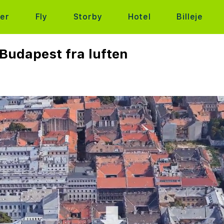
ter
Fly
Storby
Hotel
Billeje
 Budapest fra luften