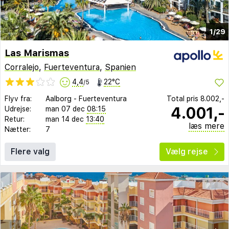
1/29
Las Marismas
Corralejo
,
Fuerteventura
,
Spanien
4,4
22°C
/5
Flyv fra:
Aalborg
-
Fuerteventura
Total pris
8.002,-
4.001,-
Udrejse:
man 07 dec
08:15
Retur:
man 14 dec
13:40
læs mere
Nætter:
7
Flere valg
Vælg rejse