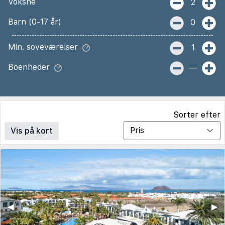
Voksne
2
Barn (0-17 år)
0
Min. soveværelser
1
Boenheder
—
Sorter efter
Vis på kort
◀︎
▶︎