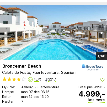
◀︎
▶︎
1/46
Broncemar Beach
Caleta de Fuste
,
Fuerteventura
,
Spanien
4,0
22°C
/5
Flyv fra:
Aalborg
-
Fuerteventura
Total pris
9.998,-
4.999,-
Udrejse:
man 07 dec
08:15
Retur:
man 14 dec
13:40
læs mere
Nætter:
7