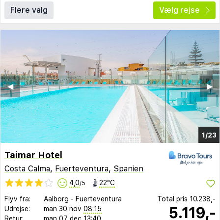
Flere valg
Vælg rejse
◀︎
▶︎
1/23
Taimar Hotel
Costa Calma
,
Fuerteventura
,
Spanien
4,0
22°C
/5
Flyv fra:
Aalborg
-
Fuerteventura
Total pris
10.238,-
5.119,-
Udrejse:
man 30 nov
08:15
Retur:
man 07 dec
13:40