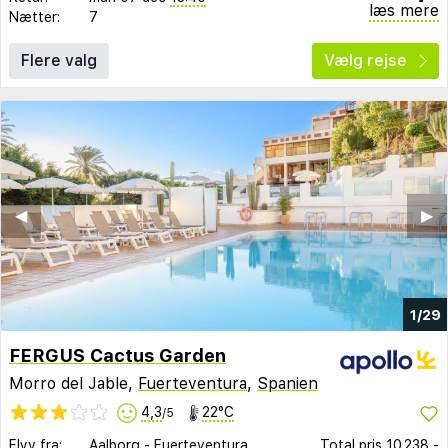
læs mere
Nætter:
7
Flere valg
Vælg rejse
◀︎
▶︎
1/29
FERGUS Cactus Garden
Morro del Jable,
Fuerteventura
,
Spanien
4,3
22°C
/5
Flyv fra:
Aalborg
-
Fuerteventura
Total pris
10.238,-