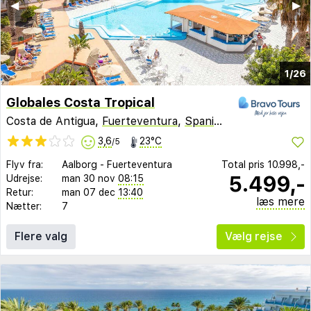
◀︎
▶︎
1/26
Globales Costa Tropical
Costa de Antigua,
Fuerteventura
,
Spanien
3,6
23°C
/5
Flyv fra:
Aalborg
-
Fuerteventura
Total pris
10.998,-
5.499,-
Udrejse:
man 30 nov
08:15
Retur:
man 07 dec
13:40
læs mere
Nætter:
7
Flere valg
Vælg rejse