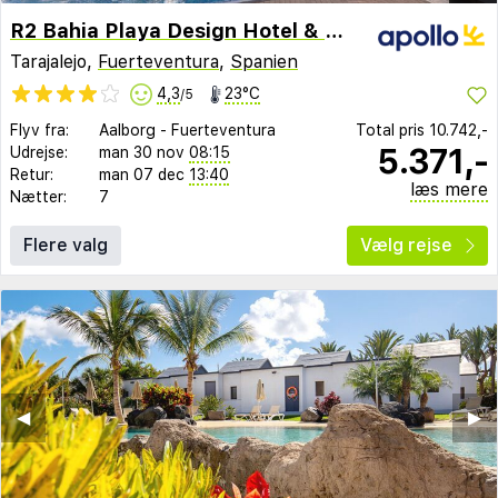
R2 Bahia Playa Design Hotel & Spa
Tarajalejo,
Fuerteventura
,
Spanien
4,3
23°C
/5
Flyv fra:
Aalborg
-
Fuerteventura
Total pris
10.742,-
5.371,-
Udrejse:
man 30 nov
08:15
Retur:
man 07 dec
13:40
læs mere
Nætter:
7
Flere valg
Vælg rejse
◀︎
▶︎