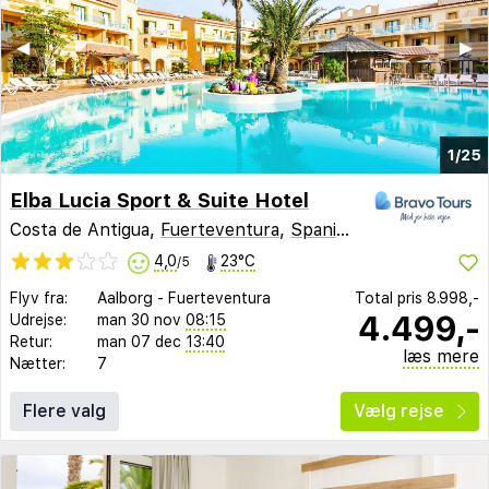
◀︎
▶︎
1/25
Elba Lucia Sport & Suite Hotel
Costa de Antigua,
Fuerteventura
,
Spanien
4,0
23°C
/5
Flyv fra:
Aalborg
-
Fuerteventura
Total pris
8.998,-
4.499,-
Udrejse:
man 30 nov
08:15
Retur:
man 07 dec
13:40
læs mere
Nætter:
7
Flere valg
Vælg rejse