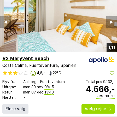
◀︎
▶︎
1/11
R2 Maryvent Beach
Costa Calma
,
Fuerteventura
,
Spanien
4,6
22°C
/5
Flyv fra:
Aalborg
-
Fuerteventura
Total pris
9.132,-
4.566,-
Udrejse:
man 30 nov
08:15
Retur:
man 07 dec
13:40
læs mere
Nætter:
7
Flere valg
Vælg rejse