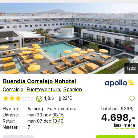
◀︎
▶︎
1/22
Buendia Corralejo Nohotel
Corralejo
,
Fuerteventura
,
Spanien
4,8
22°C
/5
Flyv fra:
Aalborg
-
Fuerteventura
Total pris
9.396,-
4.698,-
Udrejse:
man 30 nov
08:15
Retur:
man 07 dec
13:40
læs mere
Nætter:
7