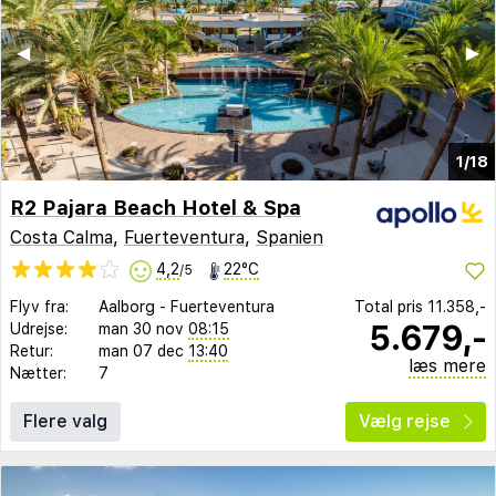
◀︎
▶︎
1/18
R2 Pajara Beach Hotel & Spa
Costa Calma
,
Fuerteventura
,
Spanien
4,2
22°C
/5
Flyv fra:
Aalborg
-
Fuerteventura
Total pris
11.358,-
5.679,-
Udrejse:
man 30 nov
08:15
Retur:
man 07 dec
13:40
læs mere
Nætter:
7
Flere valg
Vælg rejse