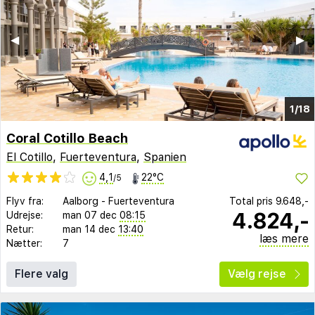
◀︎
▶︎
1/18
Coral Cotillo Beach
El Cotillo
,
Fuerteventura
,
Spanien
4,1
22°C
/5
Flyv fra:
Aalborg
-
Fuerteventura
Total pris
9.648,-
4.824,-
Udrejse:
man 07 dec
08:15
Retur:
man 14 dec
13:40
læs mere
Nætter:
7
Flere valg
Vælg rejse