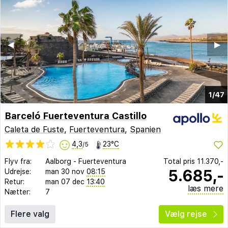
◀︎
▶︎
1/47
Barceló Fuerteventura Castillo
Caleta de Fuste
,
Fuerteventura
,
Spanien
4,3
23°C
/5
Flyv fra:
Aalborg
-
Fuerteventura
Total pris
11.370,-
5.685,-
Udrejse:
man 30 nov
08:15
Retur:
man 07 dec
13:40
læs mere
Nætter:
7
Flere valg
Vælg rejse