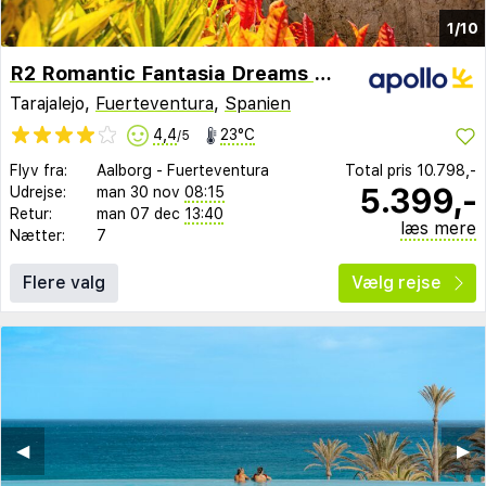
1/10
R2 Romantic Fantasia Dreams & Suites
Tarajalejo,
Fuerteventura
,
Spanien
4,4
23°C
/5
Flyv fra:
Aalborg
-
Fuerteventura
Total pris
10.798,-
5.399,-
Udrejse:
man 30 nov
08:15
Retur:
man 07 dec
13:40
læs mere
Nætter:
7
Flere valg
Vælg rejse
◀︎
▶︎