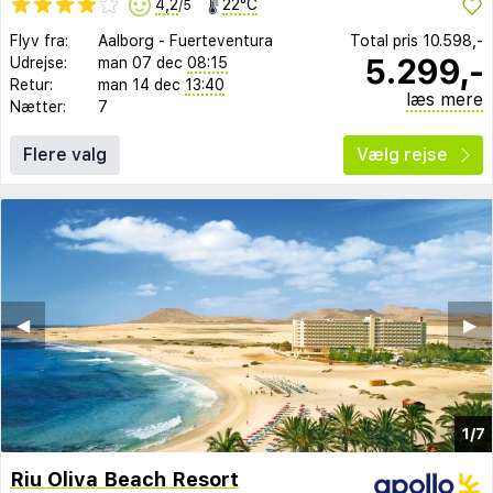
4,2
22°C
/5
Flyv fra:
Aalborg
-
Fuerteventura
Total pris
10.598,-
5.299,-
Udrejse:
man 07 dec
08:15
Retur:
man 14 dec
13:40
læs mere
Nætter:
7
Flere valg
Vælg rejse
◀︎
▶︎
1/7
Riu Oliva Beach Resort