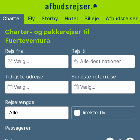
Charter
Fly
Storby
Hotel
Billeje
Afbudsrejser
Charter- og pakkerejser til
Fuerteventura
Rejs fra
Rejs til
Tidligste udrejse
Seneste returrejse
Rejselængde
Direkte fly
Passagerer