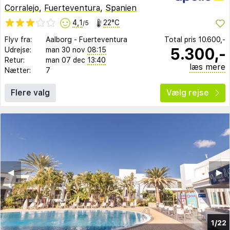
Corralejo
,
Fuerteventura
,
Spanien
4,1
22°C
/5
Flyv fra:
Aalborg
-
Fuerteventura
Total pris
10.600,-
5.300,-
Udrejse:
man 30 nov
08:15
Retur:
man 07 dec
13:40
læs mere
Nætter:
7
Flere valg
Vælg rejse
◀︎
▶︎
1/22