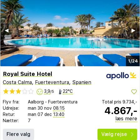
◀︎
▶︎
1/24
Royal Suite Hotel
Costa Calma
,
Fuerteventura
,
Spanien
3,9
22°C
/5
Flyv fra:
Aalborg
-
Fuerteventura
Total pris
9.734,-
4.867,-
Udrejse:
man 30 nov
08:15
Retur:
man 07 dec
13:40
læs mere
Nætter:
7
Flere valg
Vælg rejse