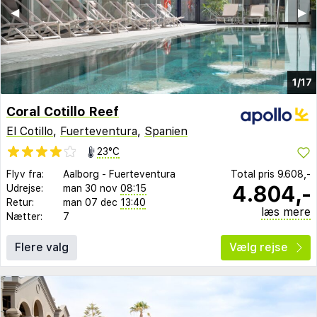
◀︎
▶︎
1/17
Coral Cotillo Reef
El Cotillo
,
Fuerteventura
,
Spanien
23°C
Flyv fra:
Aalborg
-
Fuerteventura
Total pris
9.608,-
4.804,-
Udrejse:
man 30 nov
08:15
Retur:
man 07 dec
13:40
læs mere
Nætter:
7
Flere valg
Vælg rejse