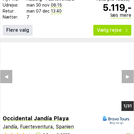
5.119,-
Udrejse:
man 30 nov
08:15
Retur:
man 07 dec
13:40
læs mere
Nætter:
7
Flere valg
Vælg rejse
◀︎
▶︎
1/31
Occidental Jandía Playa
Jandía
,
Fuerteventura
,
Spanien