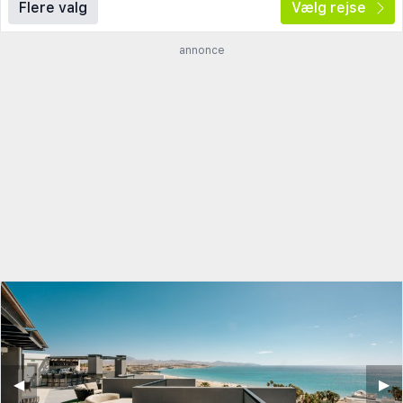
Flere valg
Vælg rejse
annonce
◀︎
▶︎