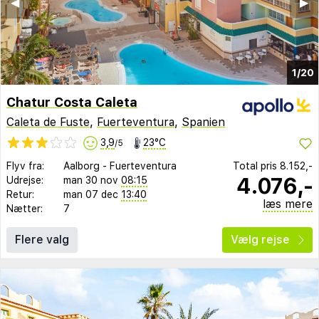
◀︎
▶︎
1/20
Chatur Costa Caleta
Caleta de Fuste
,
Fuerteventura
,
Spanien
3,9
23°C
/5
Flyv fra:
Aalborg
-
Fuerteventura
Total pris
8.152,-
4.076,-
Udrejse:
man 30 nov
08:15
Retur:
man 07 dec
13:40
læs mere
Nætter:
7
Flere valg
Vælg rejse