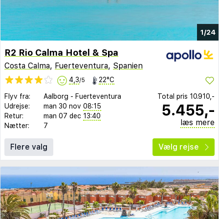
1/24
R2 Rio Calma Hotel & Spa
Costa Calma
,
Fuerteventura
,
Spanien
4,3
22°C
/5
Flyv fra:
Aalborg
-
Fuerteventura
Total pris
10.910,-
5.455,-
Udrejse:
man 30 nov
08:15
Retur:
man 07 dec
13:40
læs mere
Nætter:
7
Flere valg
Vælg rejse