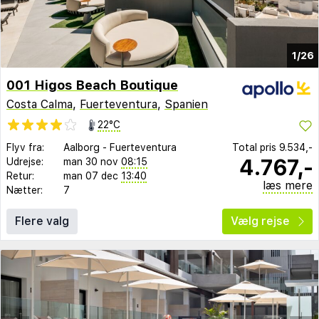
1/26
001 Higos Beach Boutique
Costa Calma
,
Fuerteventura
,
Spanien
22°C
Flyv fra:
Aalborg
-
Fuerteventura
Total pris
9.534,-
4.767,-
Udrejse:
man 30 nov
08:15
Retur:
man 07 dec
13:40
læs mere
Nætter:
7
Flere valg
Vælg rejse