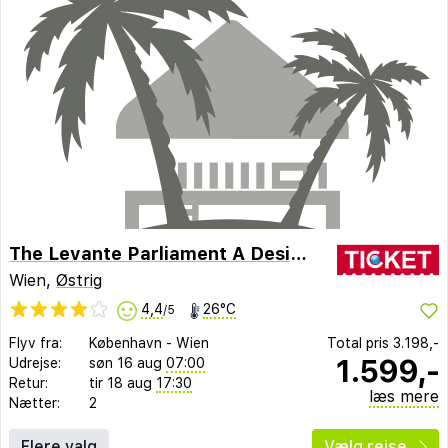
The Levante Parliament A Design Hotel
Wien,
Østrig
4,4
26°C
/5
Flyv fra:
København
-
Wien
Total pris
3.198,-
1.599,-
Udrejse:
søn 16 aug
07:00
Retur:
tir 18 aug
17:30
læs mere
Nætter:
2
Flere valg
Vælg rejse