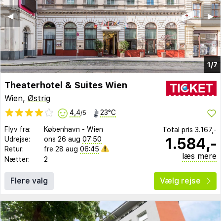
◀︎
▶︎
1/7
Theaterhotel & Suites Wien
Wien,
Østrig
4,4
23°C
/5
Flyv fra:
København
-
Wien
Total pris
3.167,-
1.584,-
Udrejse:
ons 26 aug
07:50
Retur:
fre 28 aug
06:45
læs mere
Nætter:
2
Flere valg
Vælg rejse