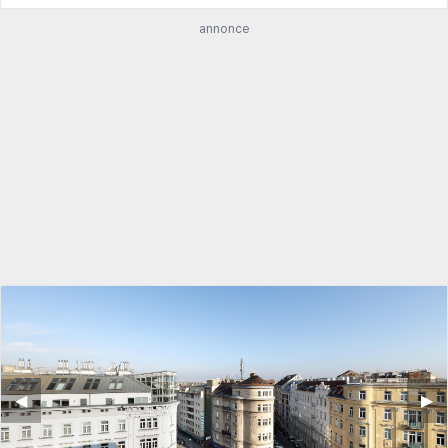
annonce
◀︎
▶︎