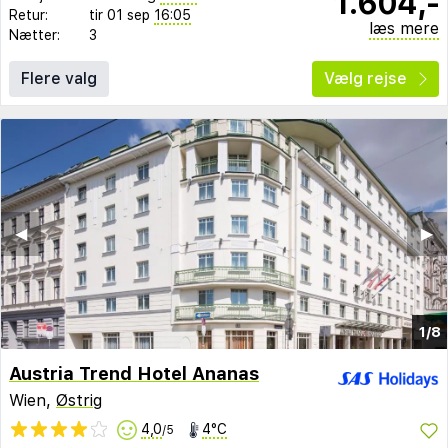
1.604,-
Retur:
tir 01 sep
16:05
læs mere
Nætter:
3
Flere valg
Vælg rejse
◀︎
▶︎
1/8
Austria Trend Hotel Ananas
Wien,
Østrig
4,0
4°C
/5