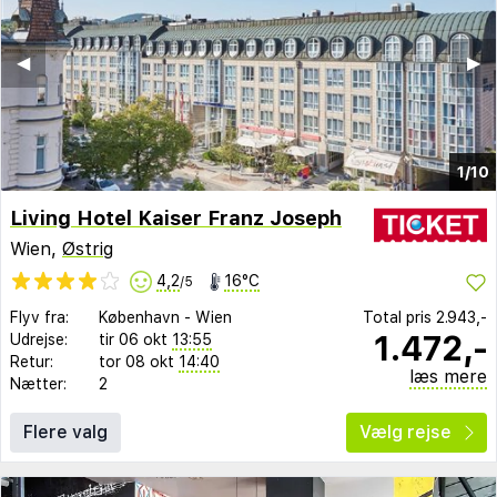
◀︎
▶︎
1/10
Living Hotel Kaiser Franz Joseph
Wien,
Østrig
4,2
16°C
/5
Flyv fra:
København
-
Wien
Total pris
2.943,-
1.472,-
Udrejse:
tir 06 okt
13:55
Retur:
tor 08 okt
14:40
læs mere
Nætter:
2
Flere valg
Vælg rejse