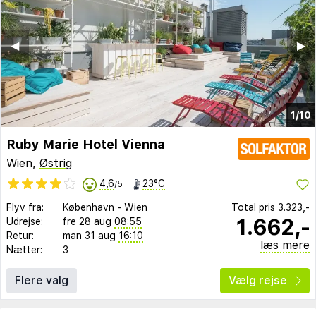
◀︎
▶︎
1/10
Ruby Marie Hotel Vienna
Wien,
Østrig
4,6
23°C
/5
Flyv fra:
København
-
Wien
Total pris
3.323,-
1.662,-
Udrejse:
fre 28 aug
08:55
Retur:
man 31 aug
16:10
læs mere
Nætter:
3
Flere valg
Vælg rejse