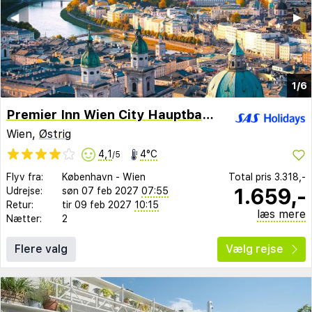
◀︎
▶︎
1/6
Premier Inn Wien City Hauptbahnhof
Wien,
Østrig
4,1
4°C
/5
Flyv fra:
København
-
Wien
Total pris
3.318,-
1.659,-
Udrejse:
søn 07 feb 2027
07:55
Retur:
tir 09 feb 2027
10:15
læs mere
Nætter:
2
Flere valg
Vælg rejse