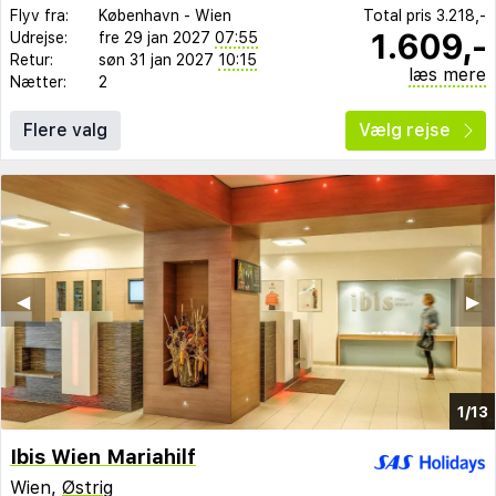
Flyv fra:
København
-
Wien
Total pris
3.218,-
1.609,-
Udrejse:
fre 29 jan 2027
07:55
Retur:
søn 31 jan 2027
10:15
læs mere
Nætter:
2
Flere valg
Vælg rejse
◀︎
▶︎
1/13
Ibis Wien Mariahilf
Wien,
Østrig