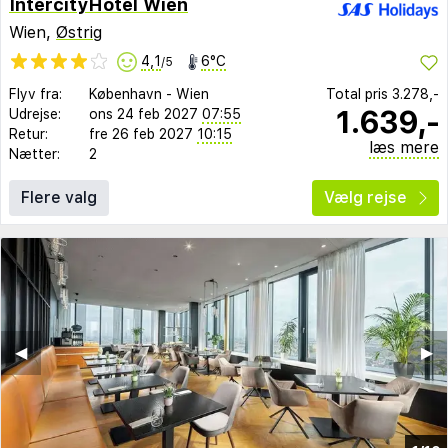
IntercityHotel Wien
Wien,
Østrig
4,1
6°C
/5
Flyv fra:
København
-
Wien
Total pris
3.278,-
1.639,-
Udrejse:
ons 24 feb 2027
07:55
Retur:
fre 26 feb 2027
10:15
læs mere
Nætter:
2
Flere valg
Vælg rejse
◀︎
▶︎