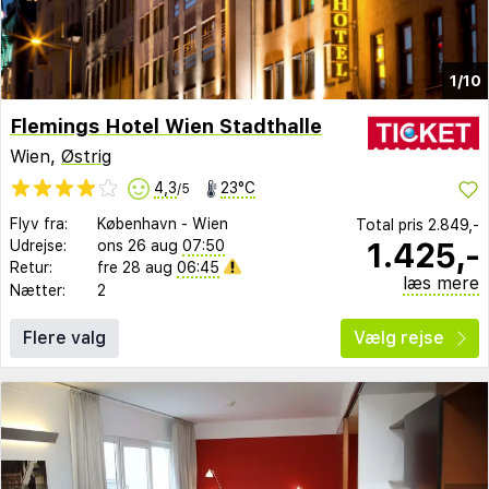
1/10
Flemings Hotel Wien Stadthalle
Wien,
Østrig
4,3
23°C
/5
Flyv fra:
København
-
Wien
Total pris
2.849,-
1.425,-
Udrejse:
ons 26 aug
07:50
Retur:
fre 28 aug
06:45
læs mere
Nætter:
2
Flere valg
Vælg rejse