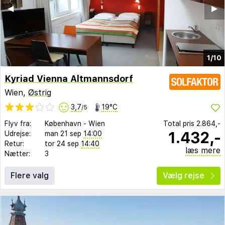
◀︎
▶︎
1/10
Kyriad Vienna Altmannsdorf
Wien,
Østrig
3,7
19°C
/5
Flyv fra:
København
-
Wien
Total pris
2.864,-
1.432,-
Udrejse:
man 21 sep
14:00
Retur:
tor 24 sep
14:40
læs mere
Nætter:
3
Flere valg
Vælg rejse