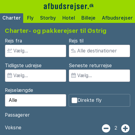
Charter
Fly
Storby
Hotel
Billeje
Afbudsrejser
Charter- og pakkerejser til Østrig
Rejs fra
Rejs til
Tidligste udrejse
Seneste returrejse
Rejselængde
Direkte fly
Passagerer
Voksne
2