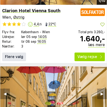
1/10
Clarion Hotel Vienna South
Wien,
Østrig
4,4
22°C
/5
Flyv fra:
København
-
Wien
Total pris
3.280,-
1.640,-
Udrejse:
lør 05 sep
14:05
Retur:
tir 08 sep
16:05
læs mere
Nætter:
3
Flere valg
Vælg rejse
◀︎
▶︎