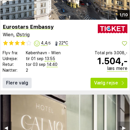
1/10
Eurostars Embassy
Wien,
Østrig
4,4
22°C
/5
Flyv fra:
København
-
Wien
Total pris
3.008,-
1.504,-
Udrejse:
tir 01 sep
13:55
Retur:
tor 03 sep
14:40
læs mere
Nætter:
2
Flere valg
Vælg rejse
◀︎
▶︎