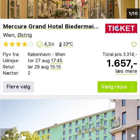
1/10
Mercure Grand Hotel Biedermeier Wien
Wien,
Østrig
4,3
23°C
/5
Flyv fra:
København
-
Wien
Total pris
3.314,-
1.657,-
Udrejse:
tor 27 aug
17:45
Retur:
lør 29 aug
15:15
læs mere
Nætter:
2
Flere valg
Vælg rejse
◀︎
▶︎