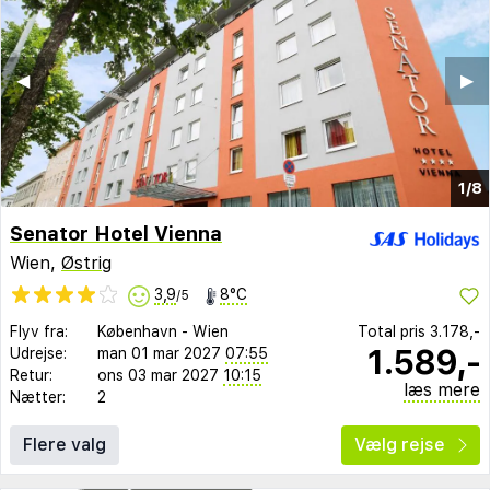
◀︎
▶︎
1/8
Senator Hotel Vienna
Wien,
Østrig
3,9
8°C
/5
Flyv fra:
København
-
Wien
Total pris
3.178,-
1.589,-
Udrejse:
man 01 mar 2027
07:55
Retur:
ons 03 mar 2027
10:15
læs mere
Nætter:
2
Flere valg
Vælg rejse