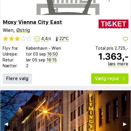
Moxy Vienna City East
Wien,
Østrig
4,4
22°C
/5
Flyv fra:
København
-
Wien
Total pris
2.725,-
1.363,-
Udrejse:
tor 03 sep
16:50
Retur:
lør 05 sep
16:15
læs mere
Nætter:
2
Flere valg
Vælg rejse
◀︎
▶︎