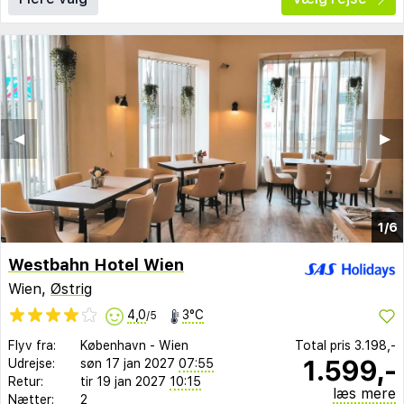
◀︎
▶︎
1/6
Westbahn Hotel Wien
Wien,
Østrig
4,0
3°C
/5
Flyv fra:
København
-
Wien
Total pris
3.198,-
1.599,-
Udrejse:
søn 17 jan 2027
07:55
Retur:
tir 19 jan 2027
10:15
læs mere
Nætter:
2