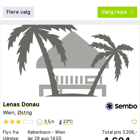
Flere valg
Vælg rejse
Lenas Donau
Wien,
Østrig
3,5
23°C
/5
Flyv fra:
København
-
Wien
Total pris
3.208,-
Udrejse:
lør 29 aug
14:05