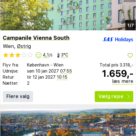
1/7
Campanile Vienna South
Wien,
Østrig
4,1
3°C
/5
Flyv fra:
København
-
Wien
Total pris
3.318,-
1.659,-
Udrejse:
søn 10 jan 2027
07:55
Retur:
tir 12 jan 2027
10:15
læs mere
Nætter:
2
Flere valg
Vælg rejse