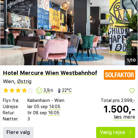
◀︎
▶︎
1/10
Hotel Mercure Wien Westbahnhof
Wien,
Østrig
3,9
22°C
/5
Flyv fra:
København
-
Wien
Total pris
2.999,-
1.500,-
Udrejse:
lør 05 sep
14:05
Retur:
tir 08 sep
16:05
læs mere
Nætter:
3
Flere valg
Vælg rejse