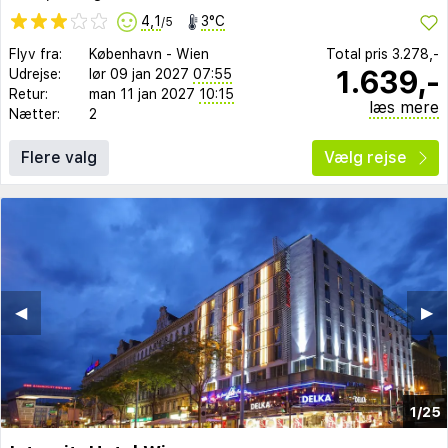
4,1
3°C
/5
Flyv fra:
København
-
Wien
Total pris
3.278,-
1.639,-
Udrejse:
lør 09 jan 2027
07:55
Retur:
man 11 jan 2027
10:15
læs mere
Nætter:
2
Flere valg
Vælg rejse
◀︎
▶︎
1/25