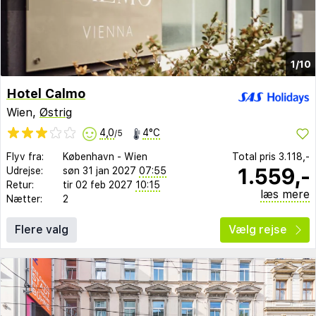
1/10
Hotel Calmo
Wien,
Østrig
4,0
4°C
/5
Flyv fra:
København
-
Wien
Total pris
3.118,-
1.559,-
Udrejse:
søn 31 jan 2027
07:55
Retur:
tir 02 feb 2027
10:15
læs mere
Nætter:
2
Flere valg
Vælg rejse