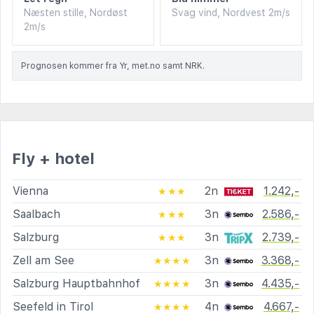
Næsten stille, Nordøst
Svag vind, Nordvest 2m/s
2m/s
Prognosen kommer fra Yr, met.no samt NRK.
Fly + hotel
Vienna
2n
1.242,-
★★★
Saalbach
3n
2.586,-
★★★
Salzburg
3n
2.739,-
★★★
Zell am See
3n
3.368,-
★★★★
Salzburg Hauptbahnhof
3n
4.435,-
★★★★
Seefeld in Tirol
4n
4.667,-
★★★★