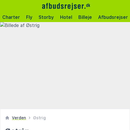
Charter
Fly
Storby
Hotel
Billeje
Afbudsrejser
Verden
Østrig