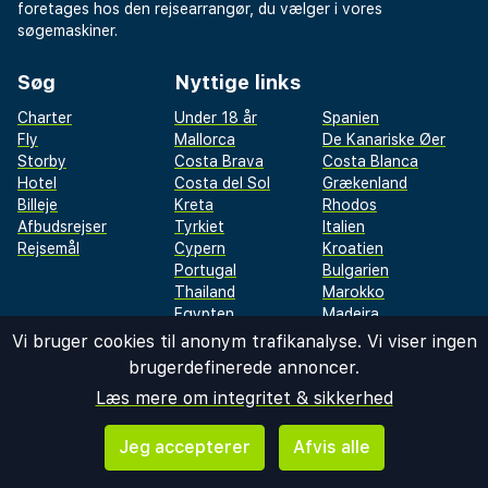
foretages hos den rejsearrangør, du vælger i vores
søgemaskiner.
Søg
Nyttige links
Charter
Under 18 år
Spanien
Fly
Mallorca
De Kanariske Øer
Storby
Costa Brava
Costa Blanca
Hotel
Costa del Sol
Grækenland
Billeje
Kreta
Rhodos
Afbudsrejser
Tyrkiet
Italien
Rejsemål
Cypern
Kroatien
Portugal
Bulgarien
Thailand
Marokko
Egypten
Madeira
Vi bruger cookies til anonym trafikanalyse. Vi viser ingen
brugerdefinerede annoncer.
2026 ©
REISEGIGANTEN AS
Læs mere om integritet & sikkerhed
restplass.no
|
sistaminuten.se
|
afbudsrejser.dk
|
äkkilähdöt.fi
|
rantapallo.fi
|
napsu.fi
|
destination.se
|
dinreise.no
|
storbyferie.no
Jeg accepterer
Afvis alle