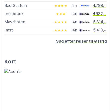
Bad Gastein
2n
4.799,-
★★★★
Innsbruck
4n
4.932,-
★★★
Mayrhofen
4n
5.314,-
★★★★
Imst
4n
5.410,-
★★★★
Søg efter rejser til Østrig
Kort