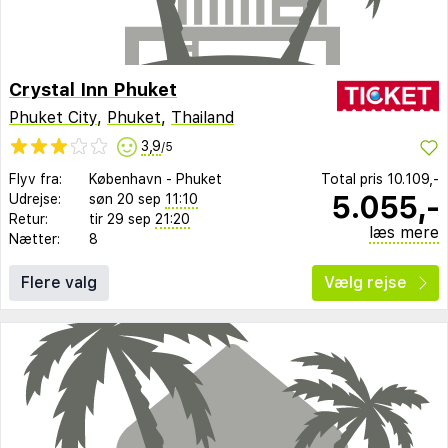
Crystal Inn Phuket
Phuket City
,
Phuket
,
Thailand
3,9
/5
Flyv fra:
København
-
Phuket
Total pris
10.109,-
5.055,-
Udrejse:
søn 20 sep
11:10
Retur:
tir 29 sep
21:20
læs mere
Nætter:
8
Flere valg
Vælg rejse