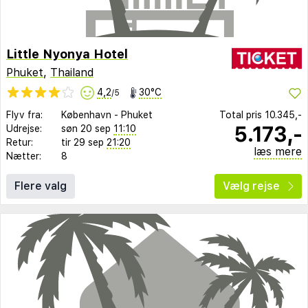
Little Nyonya Hotel
Phuket
,
Thailand
4,2
30°C
/5
Flyv fra:
København
-
Phuket
Total pris
10.345,-
5.173,-
Udrejse:
søn 20 sep
11:10
Retur:
tir 29 sep
21:20
læs mere
Nætter:
8
Flere valg
Vælg rejse