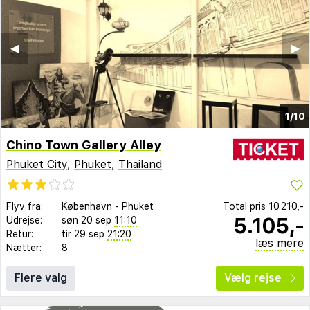
◀︎
▶︎
1/10
Chino Town Gallery Alley
Phuket City
,
Phuket
,
Thailand
Flyv fra:
København
-
Phuket
Total pris
10.210,-
5.105,-
Udrejse:
søn 20 sep
11:10
Retur:
tir 29 sep
21:20
læs mere
Nætter:
8
Flere valg
Vælg rejse