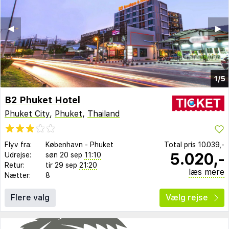
◀︎
▶︎
1/5
B2 Phuket Hotel
Phuket City
,
Phuket
,
Thailand
Flyv fra:
København
-
Phuket
Total pris
10.039,-
5.020,-
Udrejse:
søn 20 sep
11:10
Retur:
tir 29 sep
21:20
læs mere
Nætter:
8
Flere valg
Vælg rejse