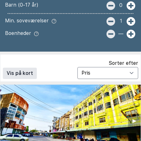
Barn (0-17 år)
0
Min. soveværelser
1
Boenheder
—
Sorter efter
Vis på kort
◀︎
▶︎