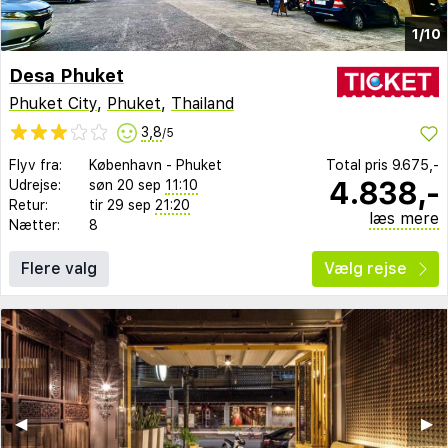
1/10
Desa Phuket
Phuket City
,
Phuket
,
Thailand
3,8
/5
Flyv fra:
København
-
Phuket
Total pris
9.675,-
4.838,-
Udrejse:
søn 20 sep
11:10
Retur:
tir 29 sep
21:20
læs mere
Nætter:
8
Flere valg
Vælg rejse
◀︎
▶︎