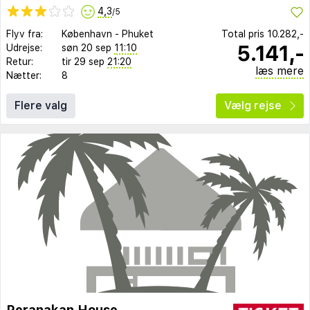
4,3
/5
Flyv fra:
København
-
Phuket
Total pris
10.282,-
5.141,-
Udrejse:
søn 20 sep
11:10
Retur:
tir 29 sep
21:20
læs mere
Nætter:
8
Flere valg
Vælg rejse
Peranakan House