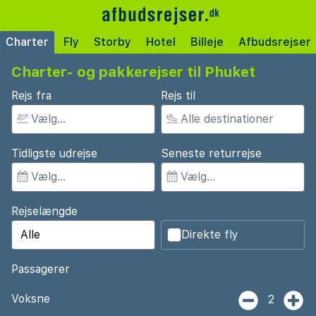
Charter
Fly
Storby
Hotel
Billeje
Afbudsrejser
Charter- og pakkerejser til Phuket
Rejs fra
Rejs til
Tidligste udrejse
Seneste returrejse
Rejselængde
Direkte fly
Passagerer
Voksne
2