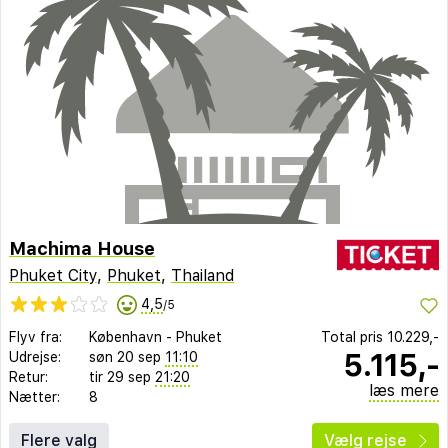
Machima House
Phuket City
,
Phuket
,
Thailand
4,5
/5
Flyv fra:
København
-
Phuket
Total pris
10.229,-
5.115,-
Udrejse:
søn 20 sep
11:10
Retur:
tir 29 sep
21:20
læs mere
Nætter:
8
Flere valg
Vælg rejse