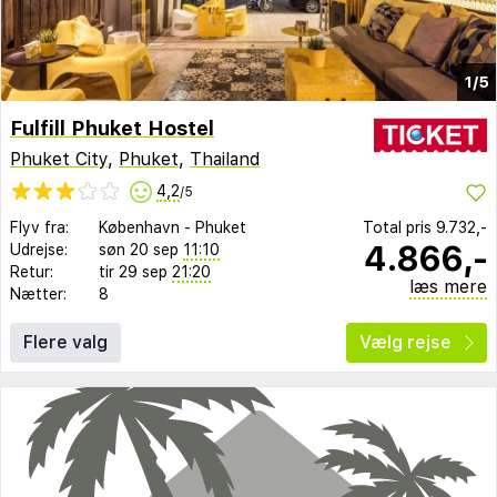
1/5
Fulfill Phuket Hostel
Phuket City
,
Phuket
,
Thailand
4,2
/5
Flyv fra:
København
-
Phuket
Total pris
9.732,-
4.866,-
Udrejse:
søn 20 sep
11:10
Retur:
tir 29 sep
21:20
læs mere
Nætter:
8
Flere valg
Vælg rejse