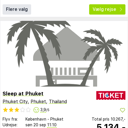
Flere valg
Vælg rejse
Sleep at Phuket
Phuket City
,
Phuket
,
Thailand
3,9
/5
Flyv fra:
København
-
Phuket
Total pris
10.267,-
5.134,-
Udrejse:
søn 20 sep
11:10