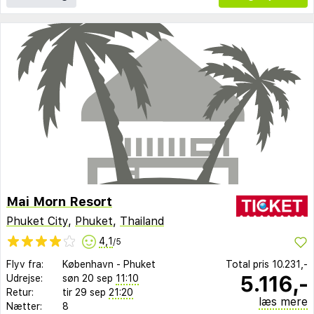
Mai Morn Resort
Phuket City
,
Phuket
,
Thailand
4,1
/5
Flyv fra:
København
-
Phuket
Total pris
10.231,-
5.116,-
Udrejse:
søn 20 sep
11:10
Retur:
tir 29 sep
21:20
læs mere
Nætter:
8