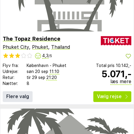
The Topaz Residence
Phuket City
,
Phuket
,
Thailand
4,3
/5
Flyv fra:
København
-
Phuket
Total pris
10.142,-
5.071,-
Udrejse:
søn 20 sep
11:10
Retur:
tir 29 sep
21:20
læs mere
Nætter:
8
Flere valg
Vælg rejse