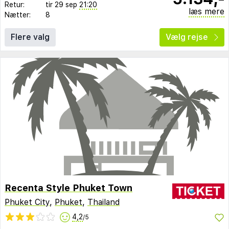
Retur:
tir 29 sep
21:20
læs mere
Nætter:
8
Flere valg
Vælg rejse
Recenta Style Phuket Town
Phuket City
,
Phuket
,
Thailand
4,2
/5