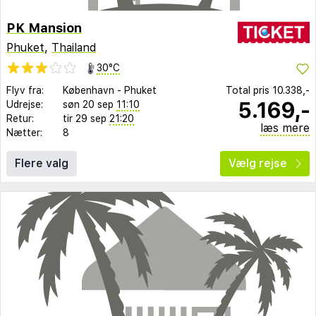
PK Mansion
Phuket
,
Thailand
30°C
Flyv fra:
København
-
Phuket
Total pris
10.338,-
5.169,-
Udrejse:
søn 20 sep
11:10
Retur:
tir 29 sep
21:20
læs mere
Nætter:
8
Flere valg
Vælg rejse