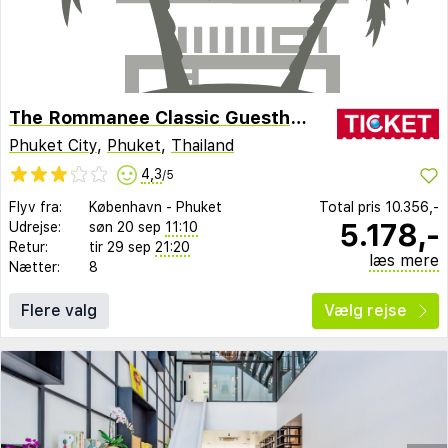
The Rommanee Classic Guesthouse
Phuket City
,
Phuket
,
Thailand
4,3
/5
Flyv fra:
København
-
Phuket
Total pris
10.356,-
5.178,-
Udrejse:
søn 20 sep
11:10
Retur:
tir 29 sep
21:20
læs mere
Nætter:
8
Flere valg
Vælg rejse