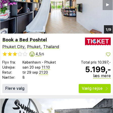
◀︎
▶︎
1/9
Book a Bed Poshtel
Phuket City
,
Phuket
,
Thailand
4,5
/5
Flyv fra:
København
-
Phuket
Total pris
10.397,-
5.199,-
Udrejse:
søn 20 sep
11:10
Retur:
tir 29 sep
21:20
læs mere
Nætter:
8
Flere valg
Vælg rejse