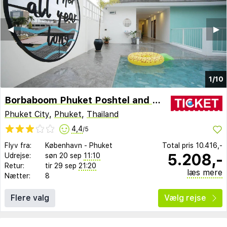
◀︎
▶︎
1/10
Borbaboom Phuket Poshtel and Hostel SHA by Zuzu
Phuket City
,
Phuket
,
Thailand
4,4
/5
Flyv fra:
København
-
Phuket
Total pris
10.416,-
5.208,-
Udrejse:
søn 20 sep
11:10
Retur:
tir 29 sep
21:20
læs mere
Nætter:
8
Flere valg
Vælg rejse