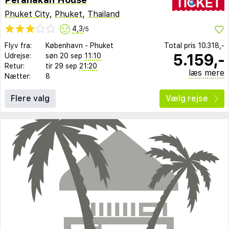
Phuket City
,
Phuket
,
Thailand
4,3
/5
Flyv fra:
København
-
Phuket
Total pris
10.318,-
5.159,-
Udrejse:
søn 20 sep
11:10
Retur:
tir 29 sep
21:20
læs mere
Nætter:
8
Flere valg
Vælg rejse