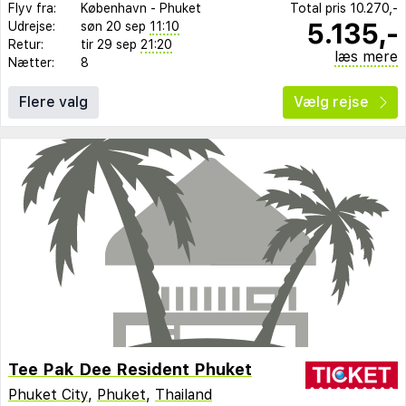
Flyv fra:
København
-
Phuket
Total pris
10.270,-
5.135,-
Udrejse:
søn 20 sep
11:10
Retur:
tir 29 sep
21:20
læs mere
Nætter:
8
Flere valg
Vælg rejse
Tee Pak Dee Resident Phuket
Phuket City
,
Phuket
,
Thailand