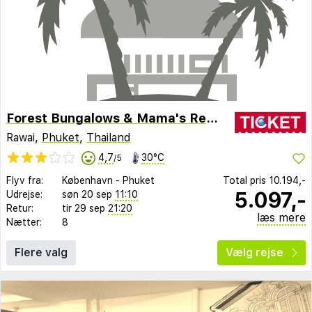
Forest Bungalows & Mama's Restaurant
Rawai,
Phuket
,
Thailand
4,7
30°C
/5
Flyv fra:
København
-
Phuket
Total pris
10.194,-
5.097,-
Udrejse:
søn 20 sep
11:10
Retur:
tir 29 sep
21:20
læs mere
Nætter:
8
Flere valg
Vælg rejse