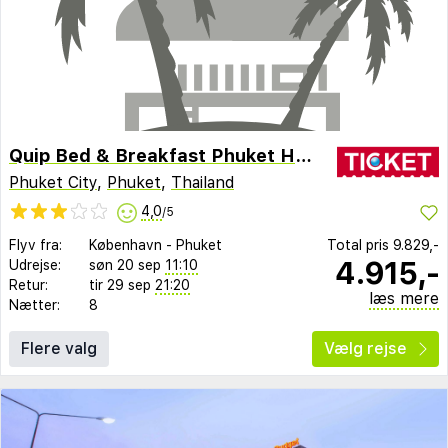
Quip Bed & Breakfast Phuket Hotel
Phuket City
,
Phuket
,
Thailand
4,0
/5
Flyv fra:
København
-
Phuket
Total pris
9.829,-
4.915,-
Udrejse:
søn 20 sep
11:10
Retur:
tir 29 sep
21:20
læs mere
Nætter:
8
Flere valg
Vælg rejse