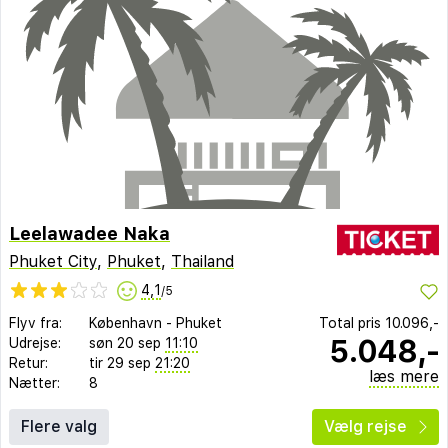
Leelawadee Naka
Phuket City
,
Phuket
,
Thailand
4,1
/5
Flyv fra:
København
-
Phuket
Total pris
10.096,-
5.048,-
Udrejse:
søn 20 sep
11:10
Retur:
tir 29 sep
21:20
læs mere
Nætter:
8
Flere valg
Vælg rejse