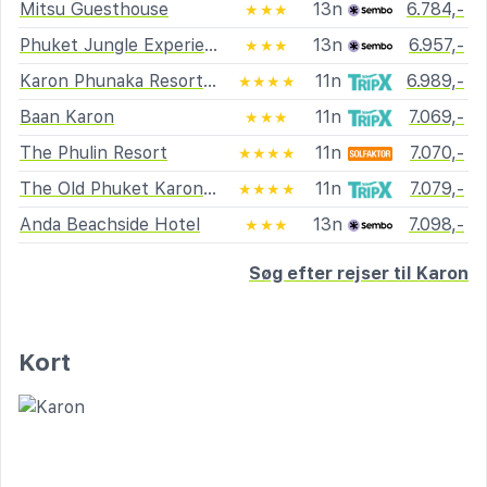
Mitsu Guesthouse
13n
6.784,-
★★★
Phuket Jungle Experience Resort
13n
6.957,-
★★★
Karon Phunaka Resort & Spa
11n
6.989,-
★★★★
Baan Karon
11n
7.069,-
★★★
The Phulin Resort
11n
7.070,-
★★★★
The Old Phuket Karon Beach
11n
7.079,-
★★★★
Anda Beachside Hotel
13n
7.098,-
★★★
Søg efter rejser til Karon
Kort