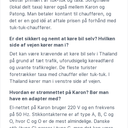
består primært af tuk-tuk og taxa. Songthaew
(lokal delt taxa) kører også mellem Karon og
Patong. Man betaler kontant til chaufføren, og
det er en god idé at aftale prisen på forhånd med
tuk-tuk-chauffører.
Er det sikkert og nemt at køre bil selv? Hvilken
side af vejen kører man i?
Det kan være krævende at køre bil selv i Thailand
på grund af tæt trafik, uforudsigelig køreadfærd
og uvante trafikregler. De fleste turister
foretrækker taxa med chauffør eller tuk-tuk. I
Thailand kører man i venstre side af vejen.
Hvordan er strømnettet på Karon? Bør man
have en adapter med?
El-nettet på Karon bruger 220 V og en frekvens
på 50 Hz. Stikkontakterne er af type A, B, C og
O, hvor C og O er de mest almindelige. Danske