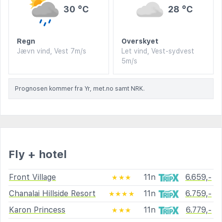
30 °C
28 °C
Regn
Overskyet
Jævn vind, Vest 7m/s
Let vind, Vest-sydvest
5m/s
Prognosen kommer fra Yr, met.no samt NRK.
Fly + hotel
Front Village
11n
6.659,-
★★★
Chanalai Hillside Resort
11n
6.759,-
★★★★
Karon Princess
11n
6.779,-
★★★