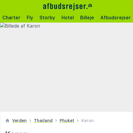
Charter
Fly
Storby
Hotel
Billeje
Afbudsrejser
Verden
Thailand
Phuket
Karon