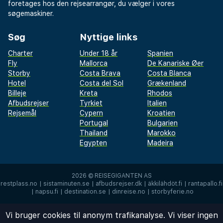
foretages hos den rejsearrangør, du vælger i vores
søgemaskiner.
Søg
Nyttige links
Charter
Under 18 år
Spanien
Fly
Mallorca
De Kanariske Øer
Storby
Costa Brava
Costa Blanca
Hotel
Costa del Sol
Grækenland
Billeje
Kreta
Rhodos
Afbudsrejser
Tyrkiet
Italien
Rejsemål
Cypern
Kroatien
Portugal
Bulgarien
Thailand
Marokko
Egypten
Madeira
2026 ©
REISEGIGANTEN AS
restplass.no
|
sistaminuten.se
|
afbudsrejser.dk
|
äkkilähdöt.fi
|
rantapallo.fi
|
napsu.fi
|
destination.se
|
dinreise.no
|
storbyferie.no
Vi bruger cookies til anonym trafikanalyse. Vi viser ingen