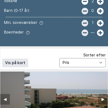
Voksne
2
Barn (0-17 år)
0
Min. soveværelser
1
Boenheder
—
Sorter efter
Vis på kort
◀︎
▶︎