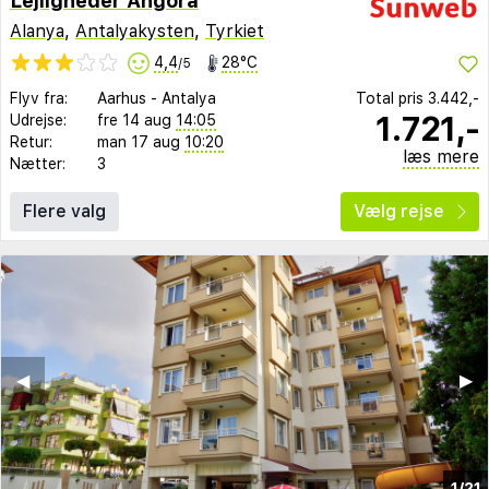
Lejligheder Angora
Alanya
,
Antalyakysten
,
Tyrkiet
4,4
28°C
/5
Flyv fra:
Aarhus
-
Antalya
Total pris
3.442,-
1.721,-
Udrejse:
fre 14 aug
14:05
Retur:
man 17 aug
10:20
læs mere
Nætter:
3
Flere valg
Vælg rejse
◀︎
▶︎
1/21