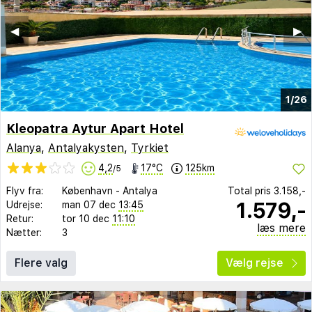
◀︎
▶︎
1/26
Kleopatra Aytur Apart Hotel
Alanya
,
Antalyakysten
,
Tyrkiet
4,2
17°C
125km
/5
Flyv fra:
København
-
Antalya
Total pris
3.158,-
1.579,-
Udrejse:
man 07 dec
13:45
Retur:
tor 10 dec
11:10
læs mere
Nætter:
3
Flere valg
Vælg rejse