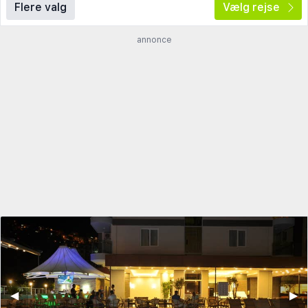
Flere valg
Vælg rejse
annonce
◀︎
▶︎