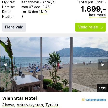
Flyv fra:
København
-
Antalya
Total pris
3.398,-
1.699,-
Udrejse:
man 07 dec
13:45
Retur:
tor 10 dec
11:10
læs mere
Nætter:
3
Flere valg
Vælg rejse
◀︎
▶︎
1/35
Wien Star Hotel
Alanya
,
Antalyakysten
,
Tyrkiet