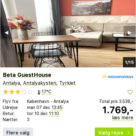
◀︎
▶︎
1/15
Beta GuestHouse
Antalya
,
Antalyakysten
,
Tyrkiet
17°C
Flyv fra:
København
-
Antalya
Total pris
3.538,-
1.769,-
Udrejse:
man 07 dec
13:45
Retur:
tor 10 dec
11:10
læs mere
Nætter:
3
Flere valg
Vælg rejse