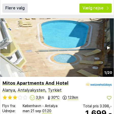
Flere valg
Vælg rejse
◀︎
▶︎
1/20
Mitos Apartments And Hotel
Alanya
,
Antalyakysten
,
Tyrkiet
3,9
30°C
123km
/5
Flyv fra:
København
-
Antalya
Total pris
3.398,-
1.699,-
Udrejse:
man 21 sep
01:20