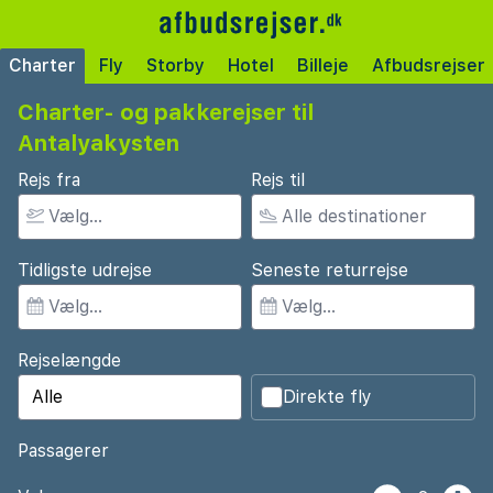
Charter
Fly
Storby
Hotel
Billeje
Afbudsrejser
Charter- og pakkerejser til
Antalyakysten
Rejs fra
Rejs til
Tidligste udrejse
Seneste returrejse
Rejselængde
Direkte fly
Passagerer