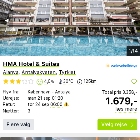
◀︎
▶︎
1/14
HMA Hotel & Suites
Alanya
,
Antalyakysten
,
Tyrkiet
4,0
30°C
125km
/5
Flyv fra:
København
-
Antalya
Total pris
3.358,-
1.679,-
Udrejse:
man 21 sep
01:20
Retur:
tor 24 sep
06:00
læs mere
Nætter:
3
Flere valg
Vælg rejse