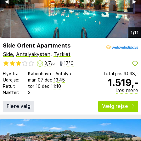
◀︎
▶︎
1/11
Side Orient Apartments
Side
,
Antalyakysten
,
Tyrkiet
3,7
17°C
/5
Flyv fra:
København
-
Antalya
Total pris
3.038,-
1.519,-
Udrejse:
man 07 dec
13:45
Retur:
tor 10 dec
11:10
læs mere
Nætter:
3
Flere valg
Vælg rejse