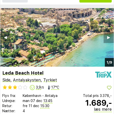
◀︎
▶︎
1/9
Leda Beach Hotel
Side
,
Antalyakysten
,
Tyrkiet
3,9
17°C
/5
Flyv fra:
København
-
Antalya
Total pris
3.378,-
1.689,-
Udrejse:
man 07 dec
13:45
Retur:
fre 11 dec
15:30
læs mere
Nætter:
4