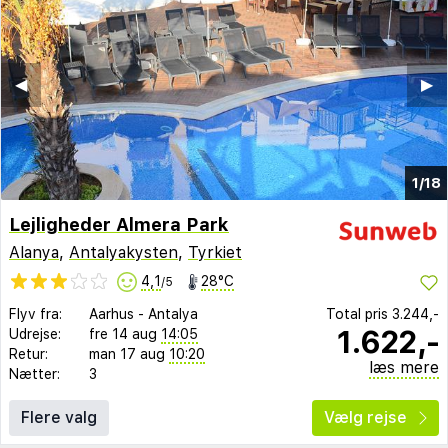
◀︎
▶︎
1/18
Lejligheder Almera Park
Alanya
,
Antalyakysten
,
Tyrkiet
4,1
28°C
/5
Flyv fra:
Aarhus
-
Antalya
Total pris
3.244,-
1.622,-
Udrejse:
fre 14 aug
14:05
Retur:
man 17 aug
10:20
læs mere
Nætter:
3
Flere valg
Vælg rejse