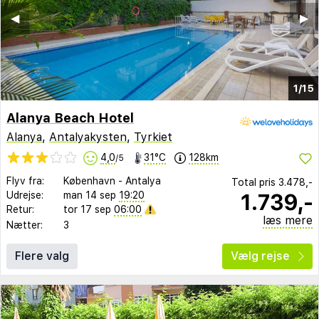
◀︎
▶︎
1/15
Alanya Beach Hotel
Alanya
,
Antalyakysten
,
Tyrkiet
4,0
31°C
128km
/5
Flyv fra:
København
-
Antalya
Total pris
3.478,-
1.739,-
Udrejse:
man 14 sep
19:20
Retur:
tor 17 sep
06:00
læs mere
Nætter:
3
Flere valg
Vælg rejse