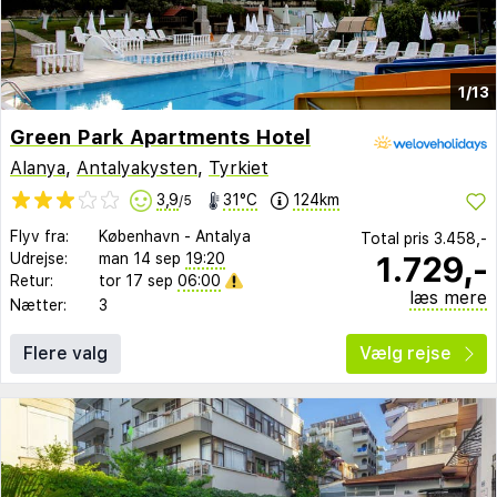
1/13
Green Park Apartments Hotel
Alanya
,
Antalyakysten
,
Tyrkiet
3,9
31°C
124km
/5
Flyv fra:
København
-
Antalya
Total pris
3.458,-
1.729,-
Udrejse:
man 14 sep
19:20
Retur:
tor 17 sep
06:00
læs mere
Nætter:
3
Flere valg
Vælg rejse