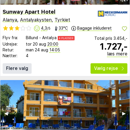
Sunway Apart Hotel
Alanya
,
Antalyakysten
,
Tyrkiet
4,3
33°C
Bagage inkluderet
/5
Flyv fra:
Billund
-
Antalya
Total pris
3.454,-
4 PLADSER
1.727,-
Udrejse:
tor 20 aug
20:00
Retur:
man 24 aug
14:05
læs mere
Nætter:
4
Flere valg
Vælg rejse
◀︎
▶︎