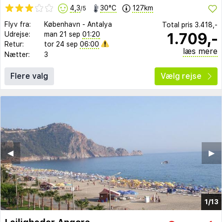
4,3
30°C
127km
/5
Flyv fra:
København
-
Antalya
Total pris
3.418,-
1.709,-
Udrejse:
man 21 sep
01:20
Retur:
tor 24 sep
06:00
læs mere
Nætter:
3
Flere valg
Vælg rejse
◀︎
▶︎
1/13