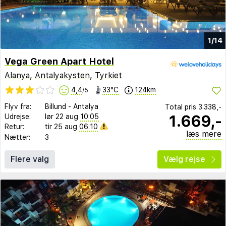
1/14
Vega Green Apart Hotel
Alanya
,
Antalyakysten
,
Tyrkiet
4,4
33°C
124km
/5
Flyv fra:
Billund
-
Antalya
Total pris
3.338,-
1.669,-
Udrejse:
lør 22 aug
10:05
Retur:
tir 25 aug
06:10
læs mere
Nætter:
3
Flere valg
Vælg rejse