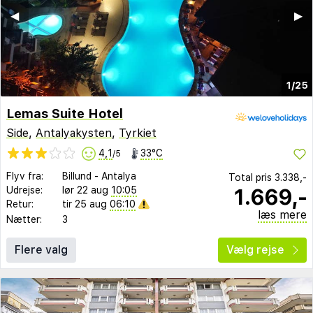
◀︎
▶︎
1/25
Lemas Suite Hotel
Side
,
Antalyakysten
,
Tyrkiet
4,1
33°C
/5
Flyv fra:
Billund
-
Antalya
Total pris
3.338,-
1.669,-
Udrejse:
lør 22 aug
10:05
Retur:
tir 25 aug
06:10
læs mere
Nætter:
3
Flere valg
Vælg rejse