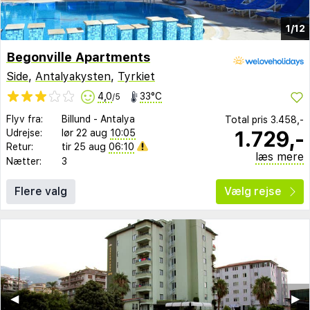
1/12
Begonville Apartments
Side
,
Antalyakysten
,
Tyrkiet
4,0
33°C
/5
Flyv fra:
Billund
-
Antalya
Total pris
3.458,-
1.729,-
Udrejse:
lør 22 aug
10:05
Retur:
tir 25 aug
06:10
læs mere
Nætter:
3
Flere valg
Vælg rejse
◀︎
▶︎