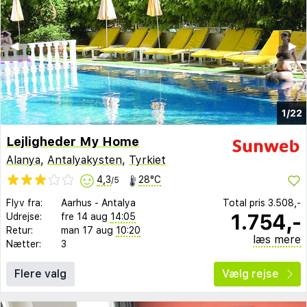
◀︎
▶︎
1/22
Lejligheder My Home
Alanya
,
Antalyakysten
,
Tyrkiet
4,3
28°C
/5
Flyv fra:
Aarhus
-
Antalya
Total pris
3.508,-
1.754,-
Udrejse:
fre 14 aug
14:05
Retur:
man 17 aug
10:20
læs mere
Nætter:
3
Flere valg
Vælg rejse