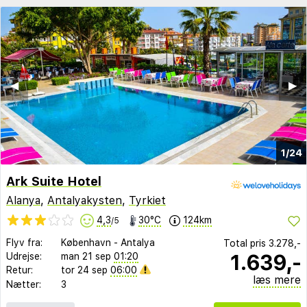
◀︎
▶︎
1/24
Ark Suite Hotel
Alanya
,
Antalyakysten
,
Tyrkiet
4,3
30°C
124km
/5
Flyv fra:
København
-
Antalya
Total pris
3.278,-
1.639,-
Udrejse:
man 21 sep
01:20
Retur:
tor 24 sep
06:00
læs mere
Nætter:
3