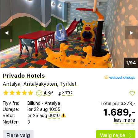
◀︎
▶︎
1/94
Privado Hotels
Antalya
,
Antalyakysten
,
Tyrkiet
4,3
33°C
/5
Flyv fra:
Billund
-
Antalya
Total pris
3.378,-
1.689,-
Udrejse:
lør 22 aug
10:05
Retur:
tir 25 aug
06:10
læs mere
Nætter:
3
Flere valg
Vælg rejse