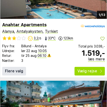
1/13
Anahtar Apartments
Alanya
,
Antalyakysten
,
Tyrkiet
3,2
33°C
123km
/5
Flyv fra:
Billund
-
Antalya
Total pris
3.038,-
1.519,-
Udrejse:
lør 22 aug
10:05
Retur:
tir 25 aug
06:10
læs mere
Nætter:
3
Flere valg
Vælg rejse