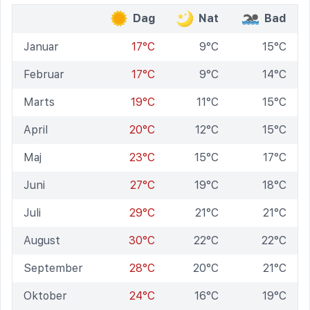
Dag
Nat
Bad
Januar
17°C
9°C
15°C
Februar
17°C
9°C
14°C
Marts
19°C
11°C
15°C
April
20°C
12°C
15°C
Maj
23°C
15°C
17°C
Juni
27°C
19°C
18°C
Juli
29°C
21°C
21°C
August
30°C
22°C
22°C
September
28°C
20°C
21°C
Oktober
24°C
16°C
19°C