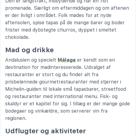
Den er langstrakt, indbydende og har en flot
promenade. Særligt om eftermiddagen og om aftenen
er der livligt i området. Folk mødes for at nyde
aftensolen, spise tapas på de mange barer og boder
frister med dybstegte churros, dyppet i smeltet
chokolade.
Mad og drikke
Andalusien og specielt
Málaga
er kendt som en
destination for madinteresserede. Udvalget af
restauranter er stort og du finder alt fra
prisbelønnede gourmetrestauranter med stjerner i
Michelin-guiden til lokale små tapasbarer, streetfood
og restauranter med international menu. Fisk- og
skaldyr er et kapitel for sig. I tillæg er der mange gode
bodegaer og vinkældre, som serverer vin fra
regionen.
Udflugter og aktiviteter