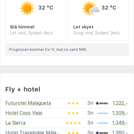
32 °C
32 °C
Blå himmel
Let skyet
Let vind, Sydøst 4m/s
Svag vind, Sydøst 3m/s
Prognosen kommer fra Yr, met.no samt NRK.
Fly + hotel
Futurotel Malagueta
3n
1.222,-
★★★
Hotel Coso Viejo
3n
1.309,-
★★★
La Sierra
3n
1.349,-
★★★★
Hotel Travelodge Málaga Airport
3n
1.360,-
★★★