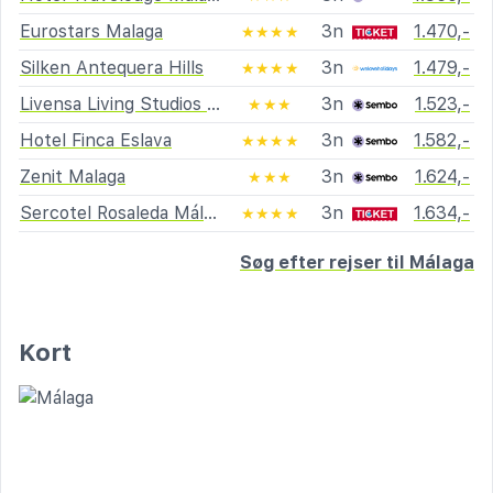
Eurostars Malaga
3n
1.470,-
★★★★
Silken Antequera Hills
3n
1.479,-
★★★★
Livensa Living Studios Málaga Feria
3n
1.523,-
★★★
Hotel Finca Eslava
3n
1.582,-
★★★★
Zenit Malaga
3n
1.624,-
★★★
Sercotel Rosaleda Málaga
3n
1.634,-
★★★★
Søg efter rejser til Málaga
Kort