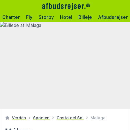
Charter
Fly
Storby
Hotel
Billeje
Afbudsrejser
Verden
Spanien
Costa del Sol
Malaga