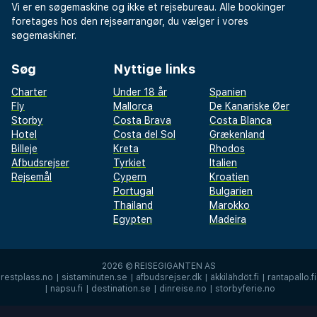
Vi er en søgemaskine og ikke et rejsebureau. Alle bookinger
foretages hos den rejsearrangør, du vælger i vores
søgemaskiner.
Søg
Nyttige links
Charter
Under 18 år
Spanien
Fly
Mallorca
De Kanariske Øer
Storby
Costa Brava
Costa Blanca
Hotel
Costa del Sol
Grækenland
Billeje
Kreta
Rhodos
Afbudsrejser
Tyrkiet
Italien
Rejsemål
Cypern
Kroatien
Portugal
Bulgarien
Thailand
Marokko
Egypten
Madeira
2026 ©
REISEGIGANTEN AS
restplass.no
|
sistaminuten.se
|
afbudsrejser.dk
|
äkkilähdöt.fi
|
rantapallo.fi
|
napsu.fi
|
destination.se
|
dinreise.no
|
storbyferie.no