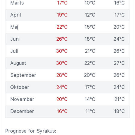
Marts
17°C
10°C
16°C
April
19°C
12°C
17°C
Maj
22°C
15°C
20°C
Juni
26°C
18°C
24°C
Juli
30°C
21°C
26°C
August
30°C
22°C
27°C
September
28°C
20°C
26°C
Oktober
24°C
17°C
24°C
November
20°C
14°C
21°C
December
16°C
11°C
18°C
Prognose for Syrakus: