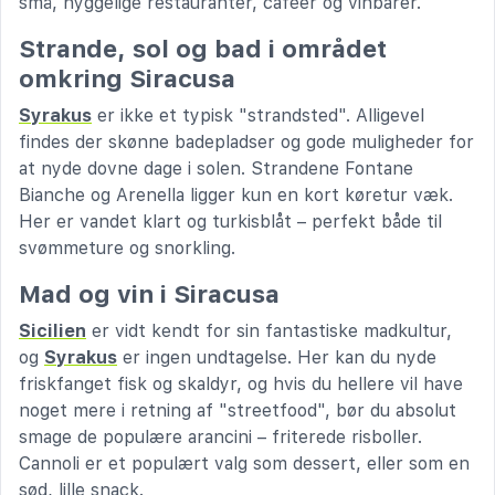
små, hyggelige restauranter, caféer og vinbarer.
Strande, sol og bad i området
omkring Siracusa
Syrakus
er ikke et typisk "strandsted". Alligevel
findes der skønne badepladser og gode muligheder for
at nyde dovne dage i solen. Strandene Fontane
Bianche og Arenella ligger kun en kort køretur væk.
Her er vandet klart og turkisblåt – perfekt både til
svømmeture og snorkling.
Mad og vin i Siracusa
Sicilien
er vidt kendt for sin fantastiske madkultur,
og
Syrakus
er ingen undtagelse. Her kan du nyde
friskfanget fisk og skaldyr, og hvis du hellere vil have
noget mere i retning af "streetfood", bør du absolut
smage de populære arancini – friterede risboller.
Cannoli er et populært valg som dessert, eller som en
sød, lille snack.