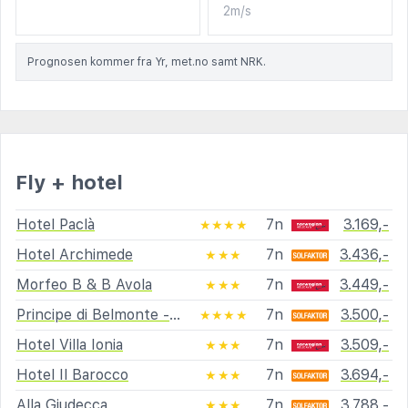
2m/s
Prognosen kommer fra Yr, met.no samt NRK.
Fly + hotel
Hotel Paclà
7n
3.169,-
★★★★
Hotel Archimede
7n
3.436,-
★★★
Morfeo B & B Avola
7n
3.449,-
★★★
Principe di Belmonte - Hotel, Matrimoni ed Eventi
7n
3.500,-
★★★★
Hotel Villa Ionia
7n
3.509,-
★★★
Hotel Il Barocco
7n
3.694,-
★★★
Alla Giudecca
7n
3.788,-
★★★