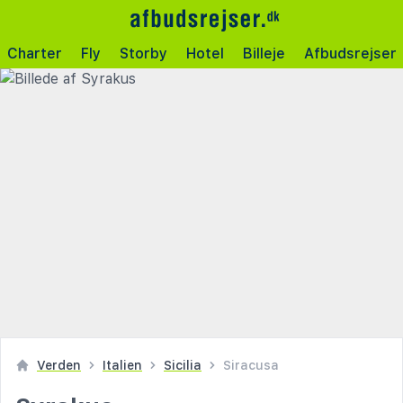
Charter
Fly
Storby
Hotel
Billeje
Afbudsrejser
Verden
Italien
Sicilia
Siracusa