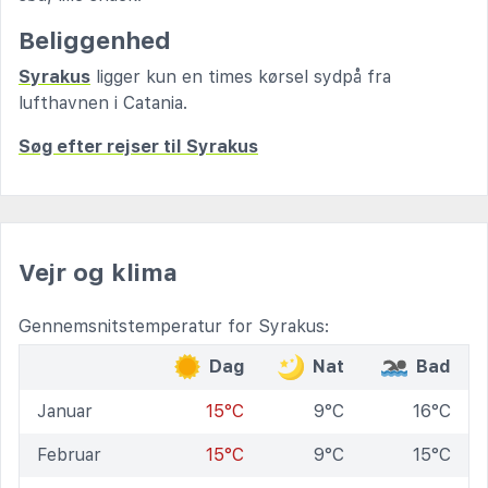
Beliggenhed
Syrakus
ligger kun en times kørsel sydpå fra
lufthavnen i Catania.
Søg efter rejser til Syrakus
Vejr og klima
Gennemsnitstemperatur for Syrakus:
Dag
Nat
Bad
Januar
15°C
9°C
16°C
Februar
15°C
9°C
15°C