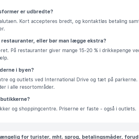
gsformer er udbredte?
lutaen. Kort accepteres bredt, og kontaktløs betaling samt 
er.
 restauranter, eller bør man lægge ekstra?
deret. På restauranter giver mange 15-20 % i drikkepenge v
ælp.
derne i byen?
tre og outlets ved International Drive og tæt på parkerne.
er i alle resortområder.
i butikkerne?
ikker og shoppingcentre. Priserne er faste - også i outlets.
T
lgængelig for turister, mht. sprog, betalingsmåder, foru