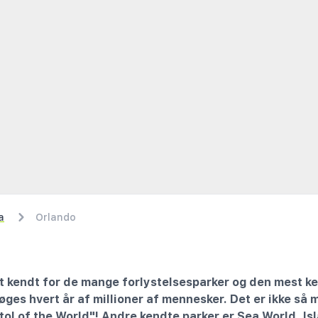
a
Orlando
t kendt for de mange forlystelsesparker og den mest ke
ges hvert år af millioner af mennesker. Det er ikke så 
ol of the World"! Andre kendte parker er Sea World, Is