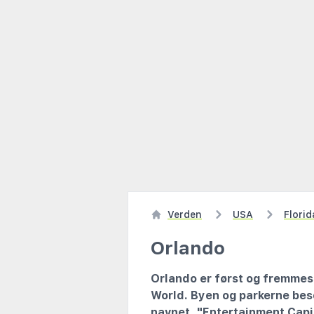
Verden
USA
Florid
Orlando
Orlando er først og fremmes
World. Byen og parkerne besø
navnet, "Entertainment Capit