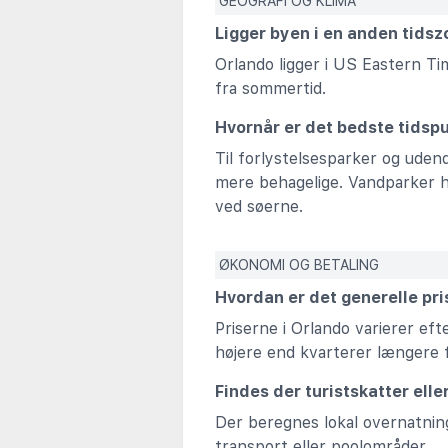
GEOGRAFI OG KLIMA
Ligger byen i en anden tids
Orlando ligger i US Eastern Tim
fra sommertid.
Hvornår er det bedste tidsp
Til forlystelsesparker og uden
mere behagelige. Vandparker h
ved søerne.
ØKONOMI OG BETALING
Hvordan er det generelle pri
Priserne i Orlando varierer eft
højere end kvarterer længere f
Findes der turistskatter elle
Der beregnes lokal overnatnin
transport eller poolområder.