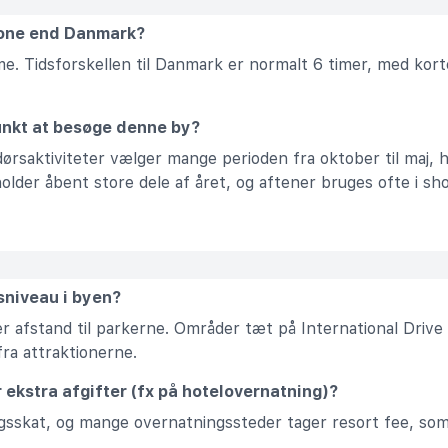
zone end Danmark?
e. Tidsforskellen til Danmark er normalt 6 timer, med korte 
unkt at besøge denne by?
dørsaktiviteter vælger mange perioden fra oktober til maj,
older åbent store dele af året, og aftener bruges ofte i s
sniveau i byen?
er afstand til parkerne. Områder tæt på International Drive
ra attraktionerne.
r ekstra afgifter (fx på hotelovernatning)?
gsskat, og mange overnatningssteder tager resort fee, som