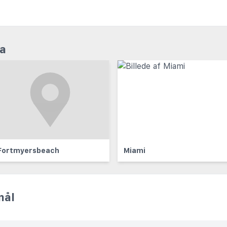
da
Fortmyersbeach
Miami
mål