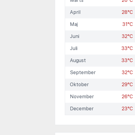
Marts
26°C
April
28°C
Maj
31°C
Juni
32°C
Juli
33°C
August
33°C
September
32°C
Oktober
29°C
November
26°C
December
23°C