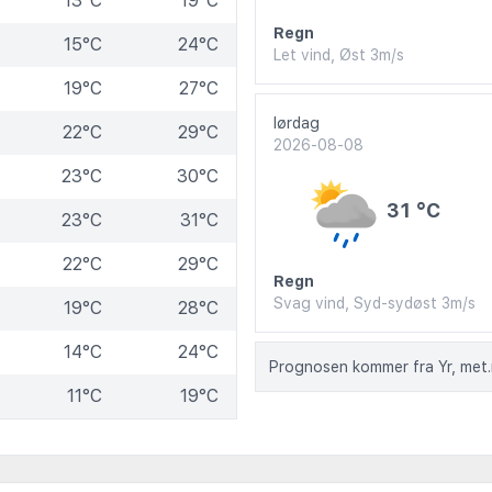
13°C
19°C
Regn
15°C
24°C
Let vind, Øst 3m/s
19°C
27°C
lørdag
22°C
29°C
2026-08-08
23°C
30°C
31 °C
23°C
31°C
22°C
29°C
Regn
Svag vind, Syd-sydøst 3m/s
19°C
28°C
14°C
24°C
Prognosen kommer fra Yr, met
11°C
19°C