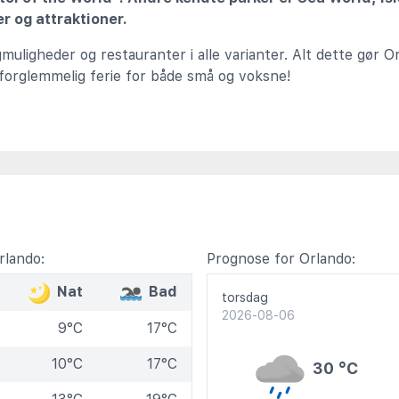
r og attraktioner.
uligheder og restauranter i alle varianter. Alt dette gør Orl
forglemmelig ferie for både små og voksne!
rlando:
Prognose for Orlando:
Nat
Bad
torsdag
2026-08-06
9°C
17°C
10°C
17°C
30 °C