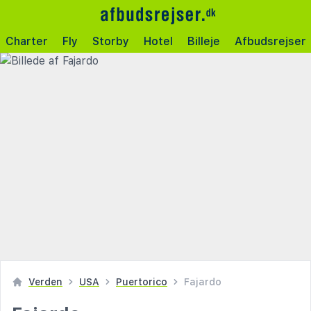
Charter
Fly
Storby
Hotel
Billeje
Afbudsrejser
Verden
USA
Puertorico
Fajardo