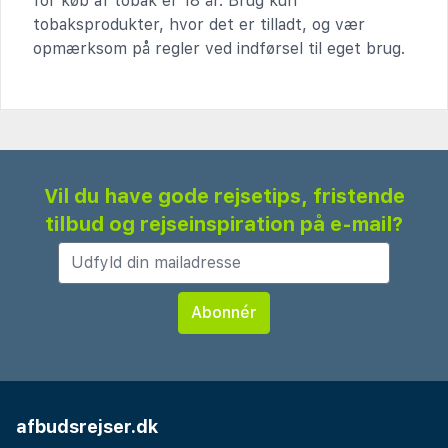
for køb af tobak er 18 år. Brug kun
tobaksprodukter, hvor det er tilladt, og vær
opmærksom på regler ved indførsel til eget brug.
Vil du have gode rejsetips, fristende
tilbud og rejseinspiration på e-mail?
afbudsrejser.dk