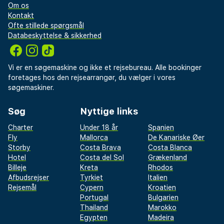
Om os
Kontakt
Ofte stillede spørgsmål
Databeskyttelse & sikkerhed
Vi er en søgemaskine og ikke et rejsebureau. Alle bookinger
foretages hos den rejsearrangør, du vælger i vores
søgemaskiner.
Søg
Nyttige links
Charter
Under 18 år
Spanien
Fly
Mallorca
De Kanariske Øer
Storby
Costa Brava
Costa Blanca
Hotel
Costa del Sol
Grækenland
Billeje
Kreta
Rhodos
Afbudsrejser
Tyrkiet
Italien
Rejsemål
Cypern
Kroatien
Portugal
Bulgarien
Thailand
Marokko
Egypten
Madeira