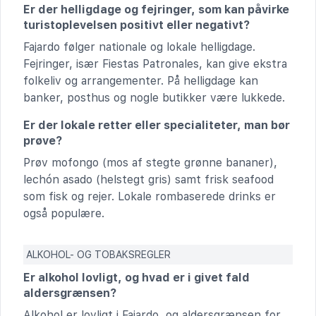
Er der helligdage og fejringer, som kan påvirke
turistoplevelsen positivt eller negativt?
Fajardo følger nationale og lokale helligdage.
Fejringer, især Fiestas Patronales, kan give ekstra
folkeliv og arrangementer. På helligdage kan
banker, posthus og nogle butikker være lukkede.
Er der lokale retter eller specialiteter, man bør
prøve?
Prøv mofongo (mos af stegte grønne bananer),
lechón asado (helstegt gris) samt frisk seafood
som fisk og rejer. Lokale rombaserede drinks er
også populære.
ALKOHOL- OG TOBAKSREGLER
Er alkohol lovligt, og hvad er i givet fald
aldersgrænsen?
Alkohol er lovligt i Fajardo, og aldersgrænsen for