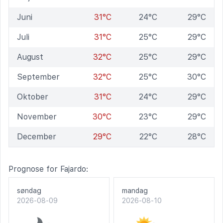
Juni
31°C
24°C
29°C
Juli
31°C
25°C
29°C
August
32°C
25°C
29°C
September
32°C
25°C
30°C
Oktober
31°C
24°C
29°C
November
30°C
23°C
29°C
December
29°C
22°C
28°C
Prognose for Fajardo:
søndag
mandag
2026-08-09
2026-08-10