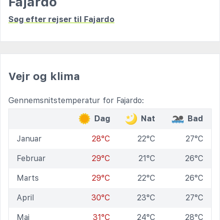
Fajardo
Søg efter rejser til Fajardo
Vejr og klima
Gennemsnitstemperatur for Fajardo:
Dag
Nat
Bad
Januar
28°C
22°C
27°C
Februar
29°C
21°C
26°C
Marts
29°C
22°C
26°C
April
30°C
23°C
27°C
Maj
31°C
24°C
28°C