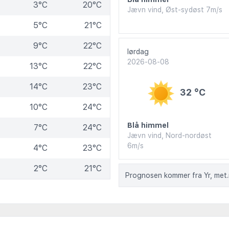
3°C
20°C
Jævn vind, Øst-sydøst 7m/s
5°C
21°C
9°C
22°C
lørdag
2026-08-08
13°C
22°C
14°C
23°C
32 °C
10°C
24°C
Blå himmel
7°C
24°C
Jævn vind, Nord-nordøst
6m/s
4°C
23°C
2°C
21°C
Prognosen kommer fra Yr, met