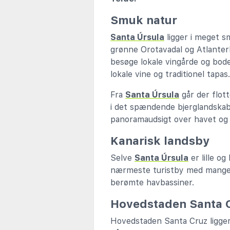
Smuk natur
Santa Úrsula
ligger i meget s
grønne Orotavadal og Atlanterha
besøge lokale vingårde og bode
lokale vine og traditionel tapas.
Fra
Santa Úrsula
går der flott
i det spændende bjerglandskab.
panoramaudsigt over havet og
Kanarisk landsby
Selve
Santa Úrsula
er lille og
nærmeste turistby med mange r
berømte havbassiner.
Hovedstaden Santa 
Hovedstaden Santa Cruz ligger