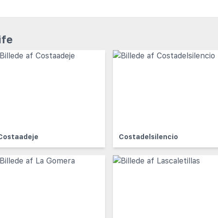
ife
Costaadeje
Costadelsilencio