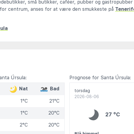
ædebutikker, små butikker, caféer, pubber og gastropubber 
n for centrum, anses for at være den smukkeste på
Tenerif
sula
nta Úrsula:
Prognose for Santa Úrsula:
Nat
Bad
torsdag
2026-08-06
1°C
21°C
1°C
20°C
27 °C
2°C
20°C
Blå himmel