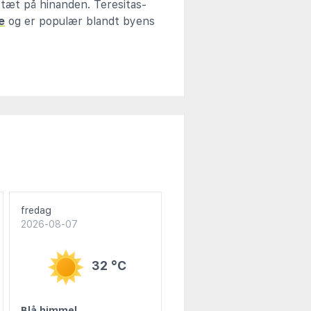
tæt på hinanden. Teresitas-
e
og er populær blandt byens
fredag
2026-08-07
32 °C
Blå himmel