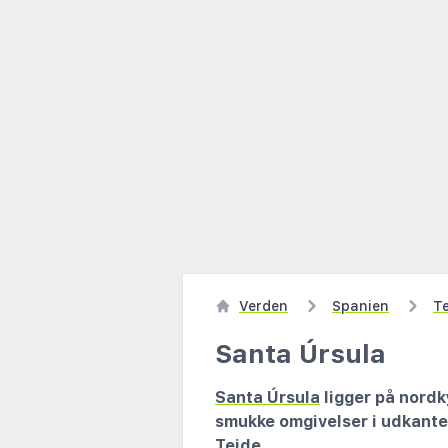
Verden
Spanien
Te
Santa Úrsula
Santa Úrsula
ligger på nord
smukke omgivelser i udkante
Teide.