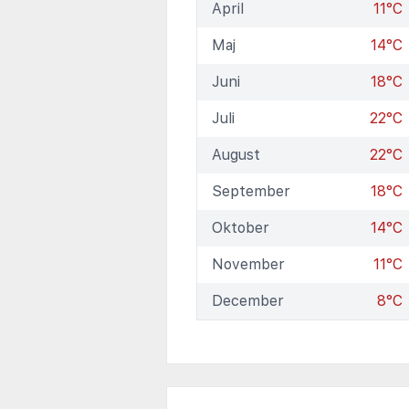
April
11°C
Maj
14°C
Juni
18°C
Juli
22°C
August
22°C
September
18°C
Oktober
14°C
November
11°C
December
8°C