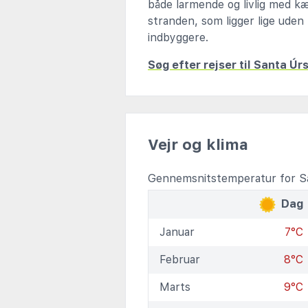
både larmende og livlig med k
stranden, som ligger lige ude
indbyggere.
Søg efter rejser til Santa Úr
Vejr og klima
Gennemsnitstemperatur for Sa
Dag
Januar
7°C
Februar
8°C
Marts
9°C