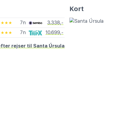
Kort
7n
3.338,-
★★★★
7n
10.699,-
★★★★
fter rejser til Santa Úrsula