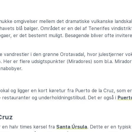
mukke omgivelser mellem det dramatiske vulkanske landskab
vets blå bølger. Området er en del af Tenerifes vindistrikt.
gaer, er det bestemt muligt. Besøgende bliver ofte invitere
e vandrestier i den grønne Orotavadal, hvor julestjerner vo
 Her er flere udsigtspunkter (Miradores) som bl.a. Mirador 
 nabobyer.
 lokal og ligger en kort køretur fra Puerto de la Cruz, som e
estauranter og underholdningstilbud. Det er også i
Puert
Cruz
 en halv times kørsel fra
Santa Úrsula
. Dette er en typis