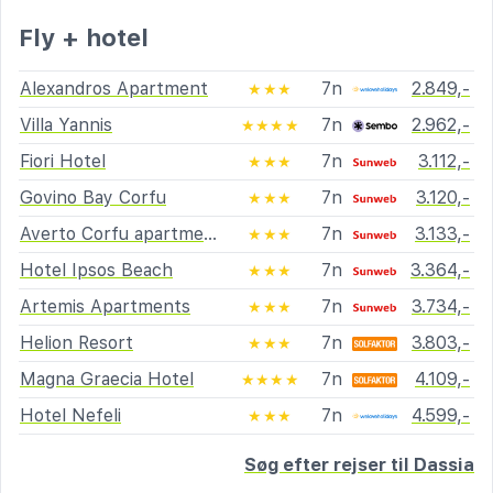
Fly + hotel
Alexandros Apartment
7n
2.849,-
★★★
Villa Yannis
7n
2.962,-
★★★★
Fiori Hotel
7n
3.112,-
★★★
Govino Bay Corfu
7n
3.120,-
★★★
Averto Corfu apartments
7n
3.133,-
★★★
Hotel Ipsos Beach
7n
3.364,-
★★★
Artemis Apartments
7n
3.734,-
★★★
Helion Resort
7n
3.803,-
★★★
Magna Graecia Hotel
7n
4.109,-
★★★★
Hotel Nefeli
7n
4.599,-
★★★
Søg efter rejser til Dassia