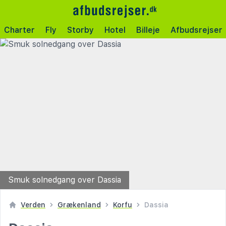
Charter
Fly
Storby
Hotel
Billeje
Afbudsrejser
Smuk solnedgang over Dassia
Verden
Grækenland
Korfu
Dassia