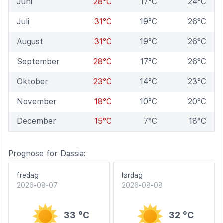
Juni
28°C
17°C
24°C
Juli
31°C
19°C
26°C
August
31°C
19°C
26°C
September
28°C
17°C
26°C
Oktober
23°C
14°C
23°C
November
18°C
10°C
20°C
December
15°C
7°C
18°C
Prognose for Dassia:
fredag
lørdag
2026-08-07
2026-08-08
33 °C
32 °C