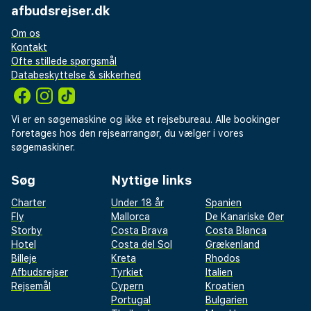
afbudsrejser.dk
Om os
Kontakt
Ofte stillede spørgsmål
Databeskyttelse & sikkerhed
Vi er en søgemaskine og ikke et rejsebureau. Alle bookinger
foretages hos den rejsearrangør, du vælger i vores
søgemaskiner.
Søg
Nyttige links
Charter
Under 18 år
Spanien
Fly
Mallorca
De Kanariske Øer
Storby
Costa Brava
Costa Blanca
Hotel
Costa del Sol
Grækenland
Billeje
Kreta
Rhodos
Afbudsrejser
Tyrkiet
Italien
Rejsemål
Cypern
Kroatien
Portugal
Bulgarien