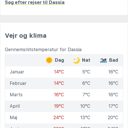
Søg efter rejser til Dassia
Vejr og klima
Gennemsnitstemperatur for Dassia:
Dag
Nat
Bad
Januar
14°C
5°C
16°C
Februar
14°C
6°C
16°C
Marts
16°C
7°C
16°C
April
19°C
10°C
17°C
Maj
24°C
13°C
20°C