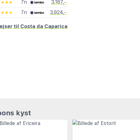
7n
3.167,-
★★★★
7n
3.924,-
★★★★
ejser til Costa da Caparica
bons kyst