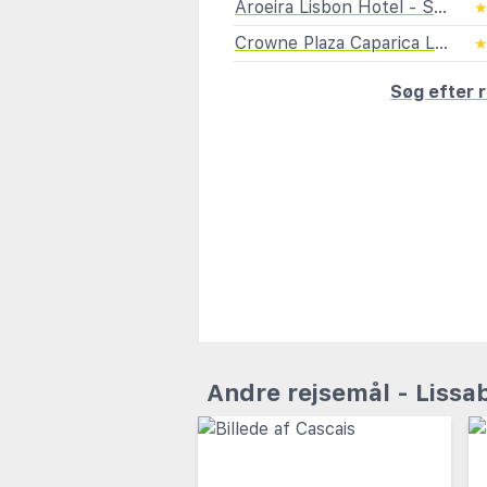
Aroeira Lisbon Hotel - Sea & Golf Hotel
Crowne Plaza Caparica Lisbon, an IHG Hotel
Søg efter r
Andre rejsemål - Lissa