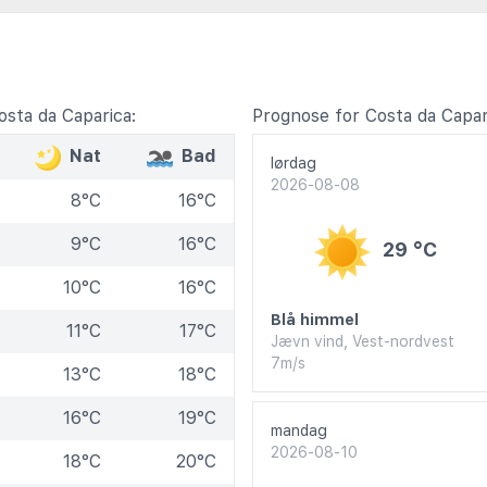
sta da Caparica:
Prognose for Costa da Capar
Nat
Bad
lørdag
2026-08-08
8°C
16°C
9°C
16°C
29 °C
10°C
16°C
Blå himmel
11°C
17°C
Jævn vind, Vest-nordvest
7m/s
13°C
18°C
16°C
19°C
mandag
2026-08-10
18°C
20°C