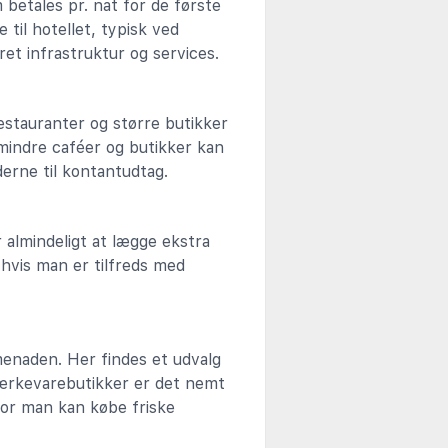
 betales pr. nat for de første
 til hotellet, typisk ved
eret infrastruktur og services.
estauranter og større butikker
 mindre caféer og butikker kan
erne til kontantudtag.
 almindeligt at lægge ekstra
 hvis man er tilfreds med
enaden. Her findes et udvalg
mærkevarebutikker er det nemt
hvor man kan købe friske