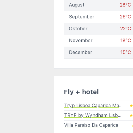
August
28°C
September
26°C
Oktober
22°C
November
18°C
December
15°C
Fly + hotel
Tryp Lisboa Caparica Mar Hotel (ex.Costa da Capari
TRYP by Wyndham Lisboa Caparica Mar
Villa Paraiso Da Caparica