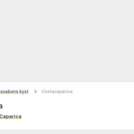
issabons kyst
Costacaparica
a
 Caparica