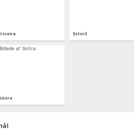
Ericeira
Estoril
Sintra
mål