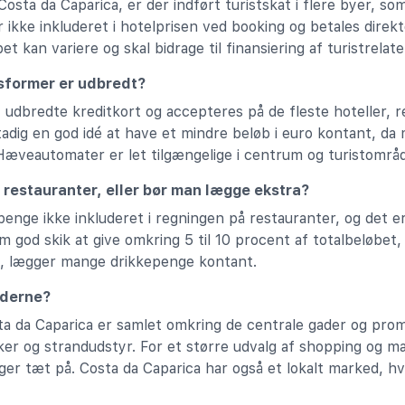
osta da Caparica, er der indført turistskat i flere byer, som
ikke inkluderet i hotelprisen ved booking og betales direkte
t kan variere og skal bidrage til finansiering af turistrelat
gsformer er udbredt?
udbredte kreditkort og accepteres på de fleste hoteller, r
tadig en god idé at have et mindre beløb i euro kontant, da
Hæveautomater er let tilgængelige i centrum og turistområd
 restauranter, eller bør man lægge ekstra?
penge ikke inkluderet i regningen på restauranter, og det er
 god skik at give omkring 5 til 10 procent af totalbeløbet,
t, lægger mange drikkepenge kontant.
ederne?
 da Caparica er samlet omkring de centrale gader og prom
kker og strandudstyr. For et større udvalg af shopping og 
igger tæt på. Costa da Caparica har også et lokalt marked, 