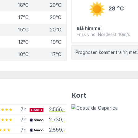
18°C
20°C
28 °C
17°C
20°C
Blå himmel
15°C
20°C
Frisk vind, Nordvest 10m/s
12°C
19°C
Prognosen kommer fra Yr, met
10°C
17°C
Kort
7n
2.566,-
★★★★
7n
2.730,-
★★★★
7n
2.859,-
★★★