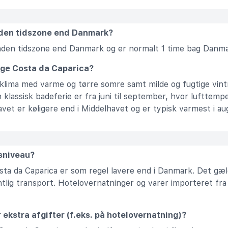
nden tidszone end Danmark?
 anden tidszone end Danmark og er normalt 1 time bag Danma
øge Costa da Caparica?
 klima med varme og tørre somre samt milde og fugtige vint
 klassisk badeferie er fra juni til september, hvor lufttemp
vet er køligere end i Middelhavet og er typisk varmest i a
isniveau?
sta da Caparica er som regel lavere end i Danmark. Det gæld
ntlig transport. Hotelovernatninger og varer importeret fra
r ekstra afgifter (f.eks. på hotelovernatning)?