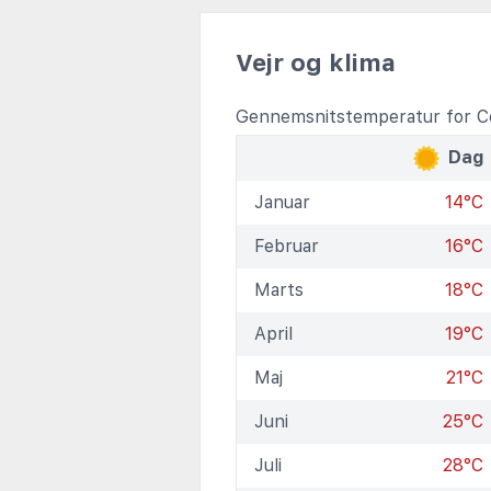
Vejr og klima
Gennemsnitstemperatur for Co
Dag
Januar
14°C
Februar
16°C
Marts
18°C
April
19°C
Maj
21°C
Juni
25°C
Juli
28°C