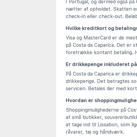
I Portugal, og dermed også på C
nætter af opholdet. Skatten er 
check-in eller check-out. Beløbe
Hvilke kreditkort og betalin
Visa og MasterCard er de mest 
på Costa da Caparica. Det er s
foretrække kontant betaling. 
Er drikkepenge inkluderet på
På Costa da Caparica er drikke
drikkepenge. Det betragtes som
servicen. Betales der med kor
Hvordan er shoppingmuligh
Shoppingmulighederne på Costa
af små butikker, souvenirbuti
at tage ind til Lissabon, som l
råvarer, tøj og håndværk.