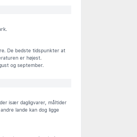
rk.
re. De bedste tidspunkter at
eraturen er højest.
ugust og september.
er især dagligvarer, måltider
 andre lande kan dog ligge