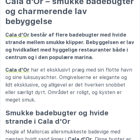
Cala d'Or – smukke badebugter
og charmerende lav
bebyggelse
Cala d'Or
består af flere badebugter med hvide
strande mellem smukke klipper. Bebyggelsen er lav
og hvidkalket med hyggelige restauranter både i
centrum og i den populære marina.
Cala d'Or
har et eksklusivt præg med sin flotte havn
og sine luksusyachter. Omgivelserne er elegante og
lidt eksklusive, og alligevel er det hverken snobbet
eller særligt dyrt. Området er roligt, og kysten er
meget smuk.
Smukke badebugter og hvide
strande i Cala d'Or
Nogle af Mallorcas allersmukkeste badevige med
næsten hvidt sand ligger i
Cala d'Or
. Disse bugter er