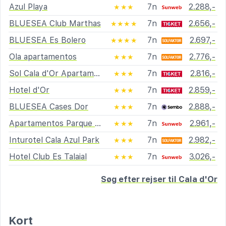
Azul Playa
7n
2.288,-
★★★
BLUESEA Club Marthas
7n
2.656,-
★★★★
BLUESEA Es Bolero
7n
2.697,-
★★★★
Ola apartamentos
7n
2.776,-
★★★
Sol Cala d'Or Apartamentos
7n
2.816,-
★★★
Hotel d'Or
7n
2.859,-
★★★
BLUESEA Cases Dor
7n
2.888,-
★★★
Apartamentos Parque Mar
7n
2.961,-
★★★
Inturotel Cala Azul Park
7n
2.982,-
★★★
Hotel Club Es Talaial
7n
3.026,-
★★★
Søg efter rejser til Cala d'Or
Kort