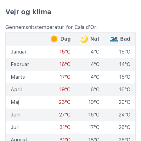
Vejr og klima
Gennemsnitstemperatur for Cala d'Or:
Dag
Nat
Bad
Januar
15°C
4°C
15°C
Februar
16°C
4°C
14°C
Marts
17°C
4°C
15°C
April
19°C
6°C
16°C
Maj
23°C
10°C
20°C
Juni
27°C
15°C
24°C
Juli
31°C
17°C
26°C
August
31°C
18°C
26°C