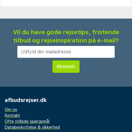
Vil du have gode rejsetips, fristende
tilbud og rejseinspiration på e-mail?
afbudsrejser.dk
Om os
Kontakt
Ofte stillede spørgsmål
Databeskyttelse & sikkerhed