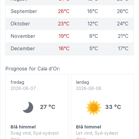
September
28°C
16°C
26°C
Oktober
23°C
12°C
24°C
November
19°C
8°C
21°C
December
16°C
5°C
17°C
Prognose for Cala d'Or:
fredag
lørdag
2026-08-07
2026-08-08
27 °C
33 °C
Blå himmel
Blå himmel
Svag vind, Syd-sydvest
Let vind, Syd-sydøst