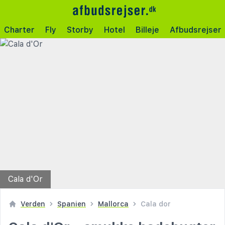
Charter
Fly
Storby
Hotel
Billeje
Afbudsrejser
Cala d'Or
Verden
Spanien
Mallorca
Cala dor