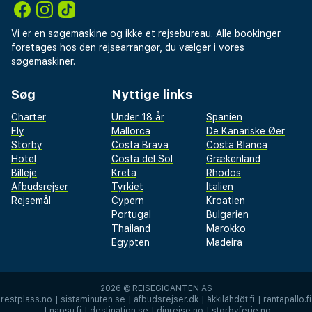
Vi er en søgemaskine og ikke et rejsebureau. Alle bookinger
foretages hos den rejsearrangør, du vælger i vores
søgemaskiner.
Søg
Nyttige links
Charter
Under 18 år
Spanien
Fly
Mallorca
De Kanariske Øer
Storby
Costa Brava
Costa Blanca
Hotel
Costa del Sol
Grækenland
Billeje
Kreta
Rhodos
Afbudsrejser
Tyrkiet
Italien
Rejsemål
Cypern
Kroatien
Portugal
Bulgarien
Thailand
Marokko
Egypten
Madeira
2026 ©
REISEGIGANTEN AS
restplass.no
|
sistaminuten.se
|
afbudsrejser.dk
|
äkkilähdöt.fi
|
rantapallo.fi
|
napsu.fi
|
destination.se
|
dinreise.no
|
storbyferie.no