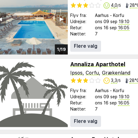
4,0
28°
/5
Flyv fra:
Aarhus
-
Korfu
︎
▶︎
Udrejse:
ons 09 sep
19:10
Retur:
ons 16 sep
16:05
Nætter:
7
Flere valg
1/19
Annaliza Aparthotel
Ipsos
,
Corfu
,
Grækenland
3,3
28°
/5
Flyv fra:
Aarhus
-
Korfu
Udrejse:
ons 09 sep
19:10
Retur:
ons 16 sep
16:05
Nætter:
7
Flere valg