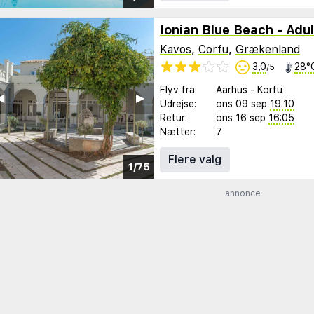
Ionian Blue Beach - Adul
Kavos
,
Corfu
,
Grækenland
3,0
28°
/5
Flyv fra:
Aarhus
-
Korfu
︎
▶︎
Udrejse:
ons 09 sep
19:10
Retur:
ons 16 sep
16:05
Nætter:
7
Flere valg
1/75
annonce