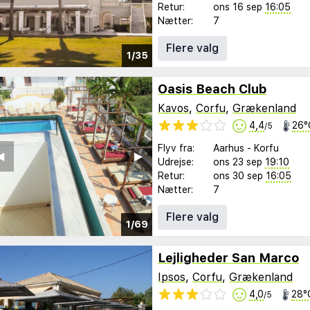
Retur:
ons 16 sep
16:05
Nætter:
7
Flere valg
1/35
Oasis Beach Club
Kavos
,
Corfu
,
Grækenland
4,4
26°
/5
Flyv fra:
Aarhus
-
Korfu
︎
▶︎
Udrejse:
ons 23 sep
19:10
Retur:
ons 30 sep
16:05
Nætter:
7
Flere valg
1/69
Lejligheder San Marco
Ipsos
,
Corfu
,
Grækenland
4,0
28°
/5