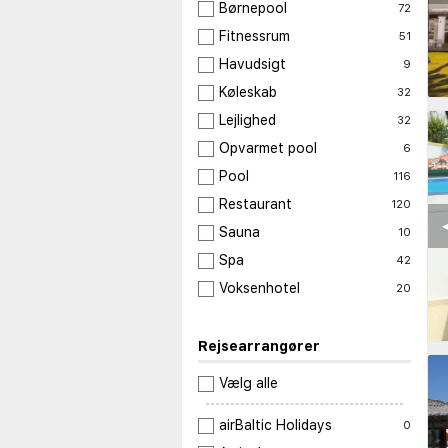
Børnepool
72
Fitnessrum
51
Havudsigt
9
Køleskab
32
Lejlighed
32
Opvarmet pool
6
Pool
116
Restaurant
120
◀
Sauna
10
Spa
42
Voksenhotel
20
Rejsearrangører
Vælg alle
airBaltic Holidays
0