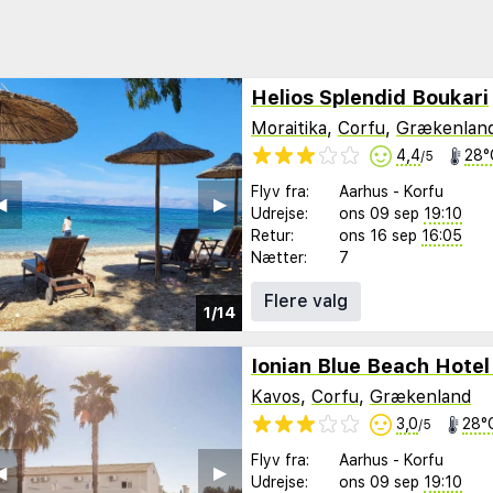
Helios Splendid Boukari
Moraitika
,
Corfu
,
Grækenlan
4,4
28°
/5
Flyv fra:
Aarhus
-
Korfu
︎
▶︎
Udrejse:
ons 09 sep
19:10
Retur:
ons 16 sep
16:05
Nætter:
7
Flere valg
1/14
Kavos
,
Corfu
,
Grækenland
3,0
28°
/5
Flyv fra:
Aarhus
-
Korfu
︎
▶︎
Udrejse:
ons 09 sep
19:10