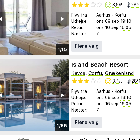
3,9
28°
/5
Flyv fra:
Aarhus
-
Korfu
︎
▶︎
Udrejse:
ons 09 sep
19:10
Retur:
ons 16 sep
16:05
Nætter:
7
Flere valg
1/15
Island Beach Resort
Kavos
,
Corfu
,
Grækenland
3,4
28°
/5
Flyv fra:
Aarhus
-
Korfu
︎
▶︎
Udrejse:
ons 09 sep
19:10
Retur:
ons 16 sep
16:05
Nætter:
7
Flere valg
1/55