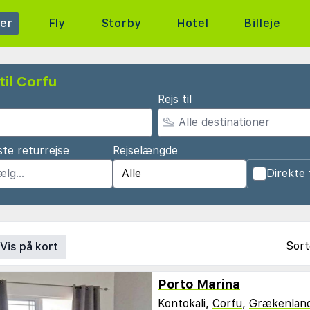
ter
Fly
Storby
Hotel
Billeje
til Corfu
Rejs til
te returrejse
Rejselængde
Direkte 
Sort
Vis på kort
Porto Marina
Kontokali,
Corfu
,
Grækenlan