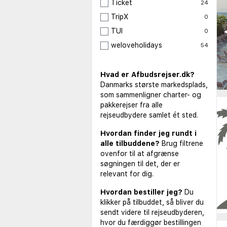
Ticket
24
TripX
0
◀
TUI
0
weloveholidays
54
Hvad er Afbudsrejser.dk?
Danmarks største markedsplads,
som sammenligner charter- og
pakkerejser fra alle
rejseudbydere samlet ét sted.
Hvordan finder jeg rundt i
alle tilbuddene?
Brug filtrene
ovenfor til at afgrænse
søgningen til det, der er
relevant for dig.
Hvordan bestiller jeg?
Du
klikker på tilbuddet, så bliver du
sendt videre til rejseudbyderen,
hvor du færdiggør bestillingen