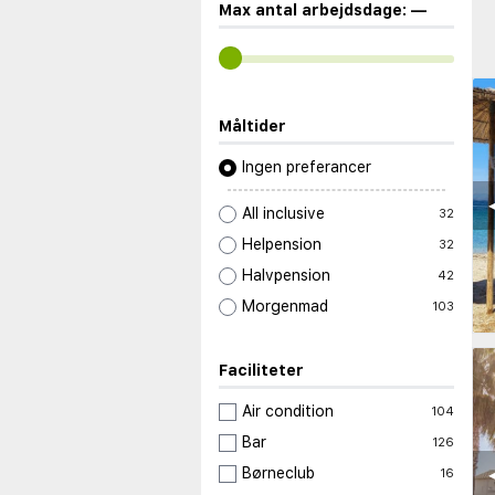
Max antal arbejdsdage:
—
Måltider
Ingen preferancer
◀
All inclusive
32
Helpension
32
Halvpension
42
Morgenmad
103
Faciliteter
Air condition
104
Bar
126
◀
Børneclub
16