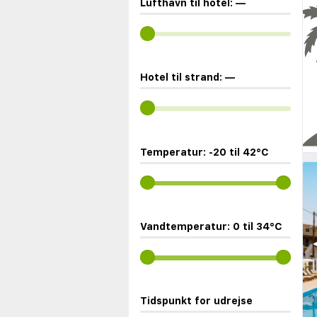
Lufthavn til hotel:
—
Hotel til strand:
—
Temperatur:
-20
til
42
°C
Vandtemperatur:
0
til
34
°C
◀
Tidspunkt for udrejse