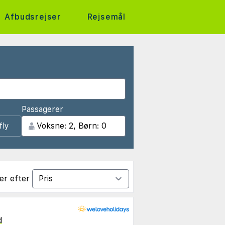
Afbudsrejser
Rejsemål
Passagerer
fly
er efter
d