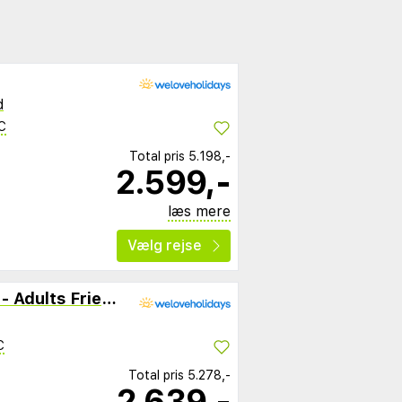
d
C
Total pris
5.198,-
2.599,-
læs mere
Vælg rejse
Ionian Blue Beach Hotel - Adults Friendly
C
Total pris
5.278,-
2.639,-