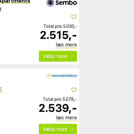
 Apartments
d
Total pris
5.030,-
2.515,-
læs mere
Vælg rejse
C
Total pris
5.078,-
2.539,-
læs mere
Vælg rejse