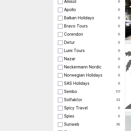
Amisol
0
◀
Apollo
0
Balkan Holidays
0
Bravo Tours
0
Corendon
0
Detur
0
Lumi Tours
0
Nazar
0
Neckermann Nordic
0
Norwegian Holidays
0
SAS Holidays
0
Sembo
117
Solfaktor
32
Spicy Travel
0
Spies
0
Sunweb
35