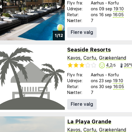
Flyv fra:
Aarhus
-
Korfu
︎
▶︎
Udrejse:
ons 09 sep
19:10
Retur:
ons 16 sep
16:05
Nætter:
7
Flere valg
1/12
Seaside Resorts
Kavos
,
Corfu
,
Grækenland
4,2
26°
/5
Flyv fra:
Aarhus
-
Korfu
Udrejse:
ons 23 sep
19:10
Retur:
ons 30 sep
16:05
Nætter:
7
Flere valg
La Playa Grande
Kavos
,
Corfu
,
Grækenland