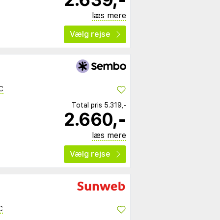
læs mere
Vælg rejse
C
Total pris
5.319,-
2.660,-
læs mere
Vælg rejse
C