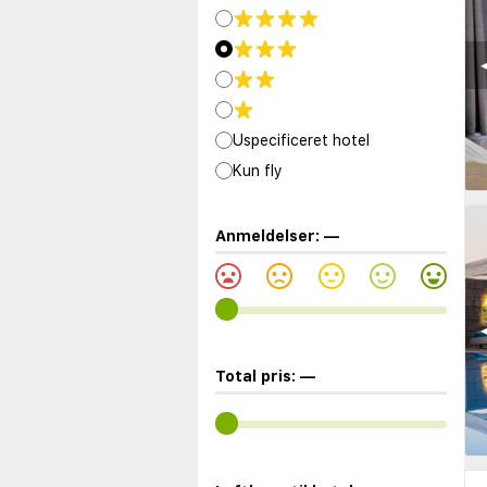
◀
Uspecificeret hotel
Kun fly
Anmeldelser:
—
◀
Total pris:
—