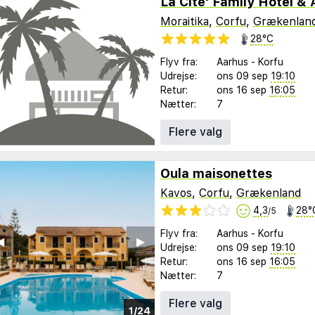
La Cite' Family Hotel &
Moraitika
,
Corfu
,
Grækenlan
28°C
Flyv fra:
Aarhus
-
Korfu
Udrejse:
ons 09 sep
19:10
Retur:
ons 16 sep
16:05
Nætter:
7
Flere valg
Oula maisonettes
Kavos
,
Corfu
,
Grækenland
4,3
28°
/5
Flyv fra:
Aarhus
-
Korfu
︎
▶︎
Udrejse:
ons 09 sep
19:10
Retur:
ons 16 sep
16:05
Nætter:
7
Flere valg
1/24